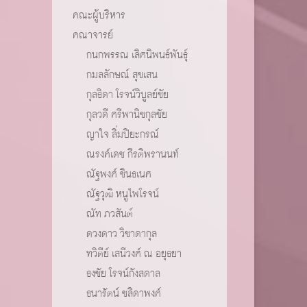
คณะผู้บริหาร
คณาจารย์
กนกพรรณ เลิศนิพนธ์พันธุ์
กมลลักษณ์ สุขเสน
กุลธิดา โรจน์วิบูลย์ชัย
กุลวดี ศรีพานิชกุลชัย
ญาใจ ลิ่มปิยะกรณ์
ณรงค์เดช กีรติพรานนท์
ณัฐพงศ์ ชินธเนศ
ณัฐวุฒิ หนูไพโรจน์
ณัท ภวสันต์
ดวงดาว วิชาดากุล
ทวิตีย์ เสนีวงศ์ ณ อยุธยา
ธงชัย โรจน์กังสดาล
ธนารัตน์ ชลิดาพงศ์