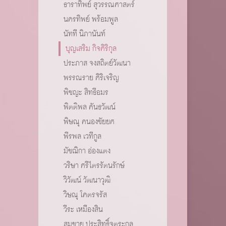
ธาราทิพย์ สุวรรณศาสตร์
นครทิพย์ พร้อมพูล
นัทที นิภานันท์
บุญเสริม กิจศิริกุล
ประภาส จงสถิตย์วัฒนา
พรรณราย ศิริเจริญ
พิชญะ สิทธีอมร
พิตติพล คันธวัฒน์
พิษณุ คนองชัยยศ
พีรพล เวทีกูล
มัชฌิกา อ่องแตง
วริษา ศรีไตรรัตนรักษ์
วิวัฒน์ วัฒนาวุฒิ
วิษณุ โคตรจรัส
วีระ เหมืองสิน
สมชาย ประสิทธิ์จูตระกูล