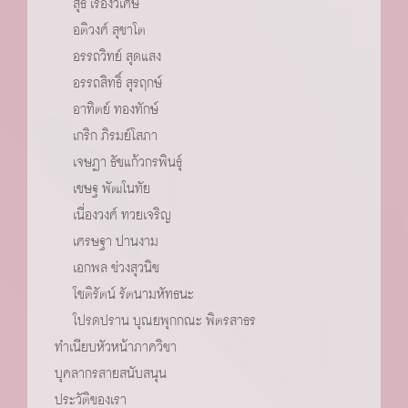
สุธี เรืองวิเศษ
อติวงศ์ สุชาโต
อรรถวิทย์ สุดแสง
อรรถสิทธิ์ สุรฤกษ์
อาทิตย์ ทองทักษ์
เกริก ภิรมย์โสภา
เจษฏา ธัชแก้วกรพินธ์ุ
เชษฐ พัฒโนทัย
เนื่องวงศ์ ทวยเจริญ
เศรษฐา ปานงาม
เอกพล ช่วงสุวนิช
โชติรัตน์ รัตนามหัทธนะ
โปรดปราน บุณยพุกกณะ พิตรสาธร
ทำเนียบหัวหน้าภาควิชา
บุคลากรสายสนับสนุน
ประวัติของเรา