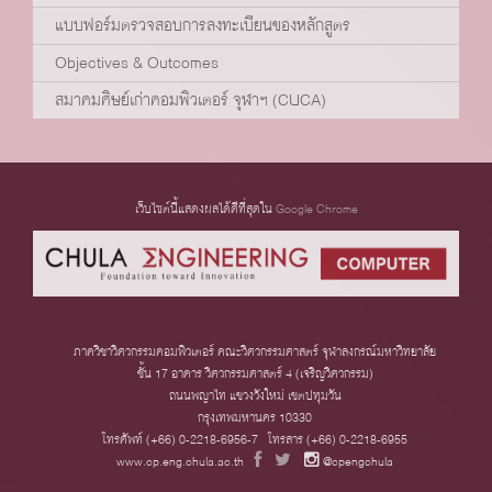
แบบฟอร์มตรวจสอบการลงทะเบียนของหลักสูตร
Objectives & Outcomes
สมาคมศิษย์เก่าคอมพิวเตอร์ จุฬาฯ (CUCA)
เว็บไซต์นี้แสดงผลได้ดีที่สุดใน
Google Chrome
ภาควิชาวิศวกรรมคอมพิวเตอร์ คณะวิศวกรรมศาสตร์ จุฬาลงกรณ์มหาวิทยาลัย
ชั้น 17 อาคาร วิศวกรรมศาสตร์ 4 (เจริญวิศวกรรม)
ถนนพญาไท แขวงวังใหม่ เขตปทุมวัน
กรุงเทพมหานคร 10330
โทรศัพท์ (+66) 0-2218-6956-7 โทรสาร (+66) 0-2218-6955
www.cp.eng.chula.ac.th
@cpengchula