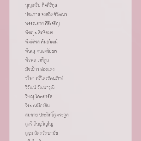
บุญเสริม กิจศิริกุล
ประภาส จงสถิตย์วัฒนา
พรรณราย ศิริเจริญ
พิชญะ สิทธีอมร
พิตติพล คันธวัฒน์
พิษณุ คนองชัยยศ
พีรพล เวทีกูล
มัชฌิกา อ่องแตง
วริษา ศรีไตรรัตนรักษ์
วิวัฒน์ วัฒนาวุฒิ
วิษณุ โคตรจรัส
วีระ เหมืองสิน
สมชาย ประสิทธิ์จูตระกูล
สุกรี สินธุภิญโญ
สุขุม สัตตรัตนามัย