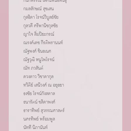
กนกพรรณ เลิศนิพนธ์พันธุ์
กมลลักษณ์ สุขเสน
กุลธิดา โรจน์วิบูลย์ชัย
กุลวดี ศรีพานิชกุลชัย
ญาใจ ลิ่มปิยะกรณ์
ณรงค์เดช กีรติพรานนท์
ณัฐพงศ์ ชินธเนศ
ณัฐวุฒิ หนูไพโรจน์
ณัท ภวสันต์
ดวงดาว วิชาดากุล
ทวิตีย์ เสนีวงศ์ ณ อยุธยา
ธงชัย โรจน์กังสดาล
ธนารัตน์ ชลิดาพงศ์
ธาราทิพย์ สุวรรณศาสตร์
นครทิพย์ พร้อมพูล
นัทที นิภานันท์