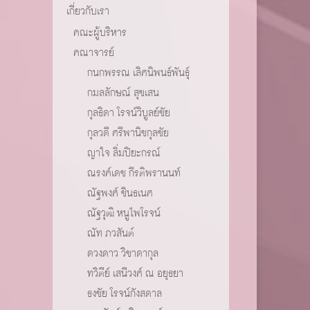
เกี่ยวกับเรา
คณะผู้บริหาร
คณาจารย์
กนกพรรณ เลิศนิพนธ์พันธุ์
กมลลักษณ์ สุขเสน
กุลธิดา โรจน์วิบูลย์ชัย
กุลวดี ศรีพานิชกุลชัย
ญาใจ ลิ่มปิยะกรณ์
ณรงค์เดช กีรติพรานนท์
ณัฐพงศ์ ชินธเนศ
ณัฐวุฒิ หนูไพโรจน์
ณัท ภวสันต์
ดวงดาว วิชาดากุล
ทวิตีย์ เสนีวงศ์ ณ อยุธยา
ธงชัย โรจน์กังสดาล