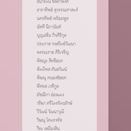
ธนารัตน์ ชลิดาพงศ์
ธาราทิพย์ สุวรรณศาสตร์
นครทิพย์ พร้อมพูล
นัทที นิภานันท์
บุญเสริม กิจศิริกุล
ประภาส จงสถิตย์วัฒนา
พรรณราย ศิริเจริญ
พิชญะ สิทธีอมร
พิตติพล คันธวัฒน์
พิษณุ คนองชัยยศ
พีรพล เวทีกูล
มัชฌิกา อ่องแตง
วริษา ศรีไตรรัตนรักษ์
วิวัฒน์ วัฒนาวุฒิ
วิษณุ โคตรจรัส
วีระ เหมืองสิน