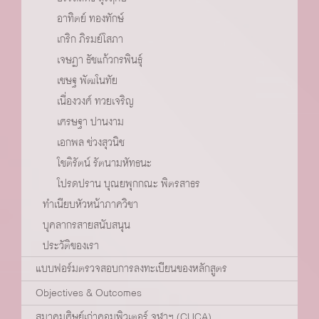
อาทิตย์ ทองทักษ์
เกริก ภิรมย์โสภา
เจษฏา ธัชแก้วกรพินธ์ุ
เชษฐ พัฒโนทัย
เนื่องวงศ์ ทวยเจริญ
เศรษฐา ปานงาม
เอกพล ช่วงสุวนิช
โชติรัตน์ รัตนามหัทธนะ
โปรดปราน บุณยพุกกณะ พิตรสาธร
ทำเนียบหัวหน้าภาควิชา
บุคลากรสายสนับสนุน
ประวัติของเรา
แบบฟอร์มตรวจสอบการลงทะเบียนของหลักสูตร
Objectives & Outcomes
สมาคมศิษย์เก่าคอมพิวเตอร์ จุฬาฯ (CUCA)