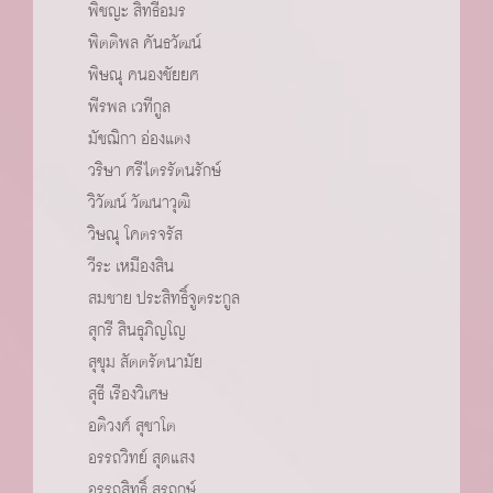
พิชญะ สิทธีอมร
พิตติพล คันธวัฒน์
พิษณุ คนองชัยยศ
พีรพล เวทีกูล
มัชฌิกา อ่องแตง
วริษา ศรีไตรรัตนรักษ์
วิวัฒน์ วัฒนาวุฒิ
วิษณุ โคตรจรัส
วีระ เหมืองสิน
สมชาย ประสิทธิ์จูตระกูล
สุกรี สินธุภิญโญ
สุขุม สัตตรัตนามัย
สุธี เรืองวิเศษ
อติวงศ์ สุชาโต
อรรถวิทย์ สุดแสง
อรรถสิทธิ์ สุรฤกษ์