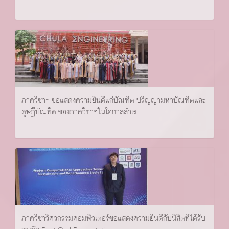
ภาควิชาฯ ขอแสดงความยินดีแก่บัณฑิต ปริญญามหาบัณฑิตและ
ดุษฎีบัณฑิต ของภาควิชาฯในโอกาสสำเร...
ภาควิชาวิศวกรรมคอมพิวเตอร์ขอแสดงความยินดีกับนิสิตที่ได้รับ