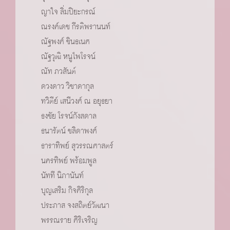
ญาใจ ลิ่มปิยะกรณ์
ณรงค์เดช กีรติพรานนท์
ณัฐพงศ์ ชินธเนศ
ณัฐวุฒิ หนูไพโรจน์
ณัท ภวสันต์
ดวงดาว วิชาดากุล
ทวิตีย์ เสนีวงศ์ ณ อยุธยา
ธงชัย โรจน์กังสดาล
ธนารัตน์ ชลิดาพงศ์
ธาราทิพย์ สุวรรณศาสตร์
นครทิพย์ พร้อมพูล
นัทที นิภานันท์
บุญเสริม กิจศิริกุล
ประภาส จงสถิตย์วัฒนา
พรรณราย ศิริเจริญ