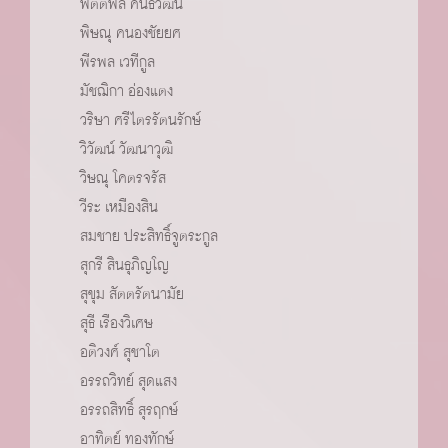
พิตติพล คันธวัฒน์
พิษณุ คนองชัยยศ
พีรพล เวทีกูล
มัชฌิกา อ่องแตง
วริษา ศรีไตรรัตนรักษ์
วิวัฒน์ วัฒนาวุฒิ
วิษณุ โคตรจรัส
วีระ เหมืองสิน
สมชาย ประสิทธิ์จูตระกูล
สุกรี สินธุภิญโญ
สุขุม สัตตรัตนามัย
สุธี เรืองวิเศษ
อติวงศ์ สุชาโต
อรรถวิทย์ สุดแสง
อรรถสิทธิ์ สุรฤกษ์
อาทิตย์ ทองทักษ์