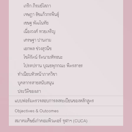
เกริก ภิรมย์โสภา
เจษฏา ธัชแก้วกรพินธ์ุ
เชษฐ พัฒโนทัย
เนื่องวงศ์ ทวยเจริญ
เศรษฐา ปานงาม
เอกพล ช่วงสุวนิช
โชติรัตน์ รัตนามหัทธนะ
โปรดปราน บุณยพุกกณะ พิตรสาธร
ทำเนียบหัวหน้าภาควิชา
บุคลากรสายสนับสนุน
ประวัติของเรา
แบบฟอร์มตรวจสอบการลงทะเบียนของหลักสูตร
Objectives & Outcomes
สมาคมศิษย์เก่าคอมพิวเตอร์ จุฬาฯ (CUCA)