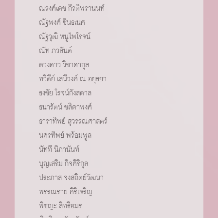
ณรงค์เดช กีรติพรานนท์
ณัฐพงศ์ ชินธเนศ
ณัฐวุฒิ หนูไพโรจน์
ณัท ภวสันต์
ดวงดาว วิชาดากุล
ทวิตีย์ เสนีวงศ์ ณ อยุธยา
ธงชัย โรจน์กังสดาล
ธนารัตน์ ชลิดาพงศ์
ธาราทิพย์ สุวรรณศาสตร์
นครทิพย์ พร้อมพูล
นัทที นิภานันท์
บุญเสริม กิจศิริกุล
ประภาส จงสถิตย์วัฒนา
พรรณราย ศิริเจริญ
พิชญะ สิทธีอมร