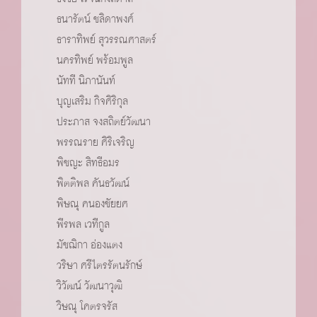
ธนารัตน์ ชลิดาพงศ์
ธาราทิพย์ สุวรรณศาสตร์
นครทิพย์ พร้อมพูล
นัทที นิภานันท์
บุญเสริม กิจศิริกุล
ประภาส จงสถิตย์วัฒนา
พรรณราย ศิริเจริญ
พิชญะ สิทธีอมร
พิตติพล คันธวัฒน์
พิษณุ คนองชัยยศ
พีรพล เวทีกูล
มัชฌิกา อ่องแตง
วริษา ศรีไตรรัตนรักษ์
วิวัฒน์ วัฒนาวุฒิ
วิษณุ โคตรจรัส