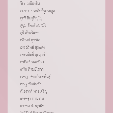
วีระ เหมืองสิน
สมชาย ประสิทธิ์จูตระกูล
สุกรี สินธุภิญโญ
สุขุม สัตตรัตนามัย
สุธี เรืองวิเศษ
อติวงศ์ สุชาโต
อรรถวิทย์ สุดแสง
อรรถสิทธิ์ สุรฤกษ์
อาทิตย์ ทองทักษ์
เกริก ภิรมย์โสภา
เจษฏา ธัชแก้วกรพินธ์ุ
เชษฐ พัฒโนทัย
เนื่องวงศ์ ทวยเจริญ
เศรษฐา ปานงาม
เอกพล ช่วงสุวนิช