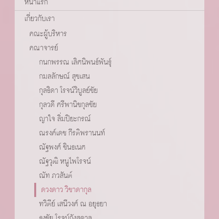
หน้าแรก
เกี่ยวกับเรา
คณะผู้บริหาร
คณาจารย์
กนกพรรณ เลิศนิพนธ์พันธุ์
กมลลักษณ์ สุขเสน
กุลธิดา โรจน์วิบูลย์ชัย
กุลวดี ศรีพานิชกุลชัย
ญาใจ ลิ่มปิยะกรณ์
ณรงค์เดช กีรติพรานนท์
ณัฐพงศ์ ชินธเนศ
ณัฐวุฒิ หนูไพโรจน์
ณัท ภวสันต์
ดวงดาว วิชาดากุล
ทวิตีย์ เสนีวงศ์ ณ อยุธยา
ธงชัย โรจน์กังสดาล