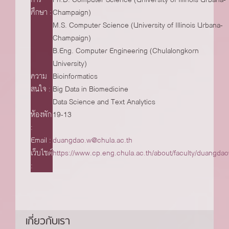
ศึกษา
Champaign)
M.S. Computer Science (University of Illinois Urbana-
Champaign)
B.Eng. Computer Engineering (Chulalongkorn
University)
ความ
Bioinformatics
สนใจ
Big Data in Biomedicine
Data Science and Text Analytics
ห้องพัก
19-13
Email
duangdao.w@chula.ac.th
เว็บไซต์
https://www.cp.eng.chula.ac.th/about/faculty/duangda
เกี่ยวกับเรา