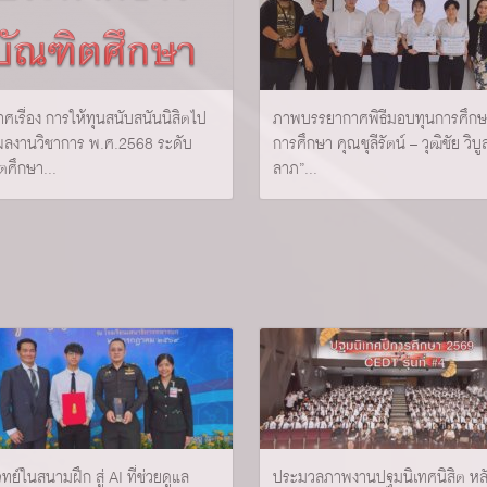
ศเรื่อง การให้ทุนสนับสนันนิสิตไป
ภาพบรรยากาศพิธีมอบทุนการศึกษา
ผลงานวิชาการ พ.ศ.2568 ระดับ
การศึกษา คุณชุลีรัตน์ – วุฒิชัย วิบู
ตศึกษา...
ลาภ”...
ทย์ในสนามฝึก สู่ AI ที่ช่วยดูแล
ประมวลภาพงานปฐมนิเทศนิสิต หลั