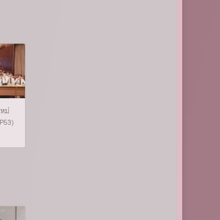
หม่
CP53)