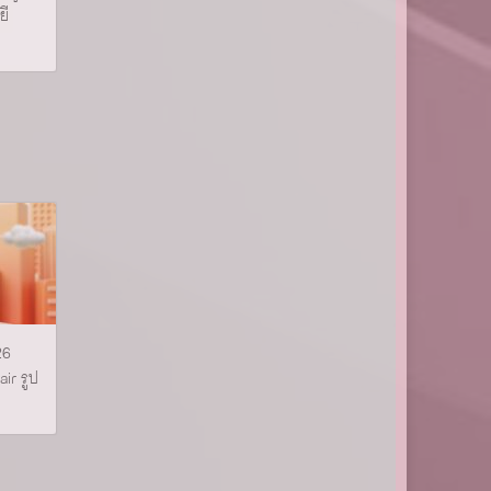
ยี
26
ir รูป