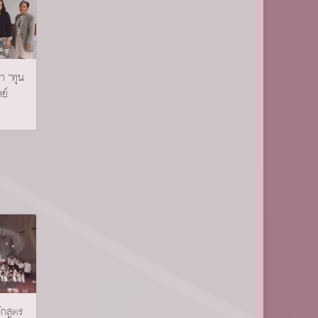
 “ทุน
ลย์
กสูตร