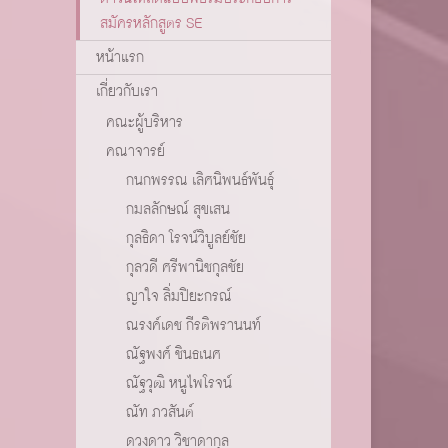
สมัครหลักสูตร SE
หน้าแรก
เกี่ยวกับเรา
คณะผู้บริหาร
คณาจารย์
กนกพรรณ เลิศนิพนธ์พันธุ์
กมลลักษณ์ สุขเสน
กุลธิดา โรจน์วิบูลย์ชัย
กุลวดี ศรีพานิชกุลชัย
ญาใจ ลิ่มปิยะกรณ์
ณรงค์เดช กีรติพรานนท์
ณัฐพงศ์ ชินธเนศ
ณัฐวุฒิ หนูไพโรจน์
ณัท ภวสันต์
ดวงดาว วิชาดากุล