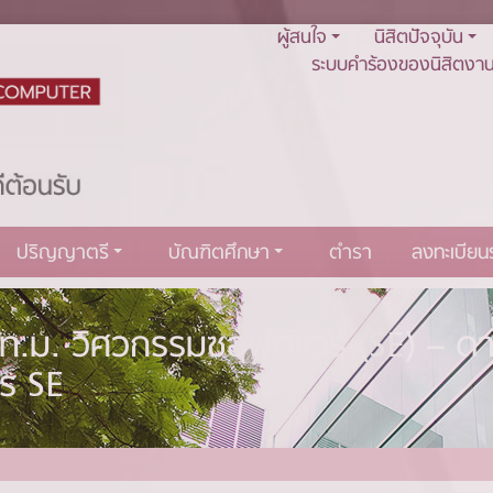
ผู้สนใจ
นิสิตปัจจุบัน
ระบบคำร้องของนิสิตงาน
ปริญญาตรี
บัณฑิตศึกษา
ตำรา
ลงทะเบีย
 วท.ม. วิศวกรรมซอฟต์แวร์ (SE) – 
ร SE