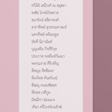
ทวิตีย์ เสนีวงศ์ ณ อยุธยา
ธงชัย โรจน์กังสดาล
ธนารัตน์ ชลิดาพงศ์
ธาราทิพย์ สุวรรณศาสตร์
นครทิพย์ พร้อมพูล
นัทที นิภานันท์
บุญเสริม กิจศิริกุล
ประภาส จงสถิตย์วัฒนา
พรรณราย ศิริเจริญ
พิชญะ สิทธีอมร
พิตติพล คันธวัฒน์
พิษณุ คนองชัยยศ
พีรพล เวทีกูล
มัชฌิกา อ่องแตง
วริษา ศรีไตรรัตนรักษ์