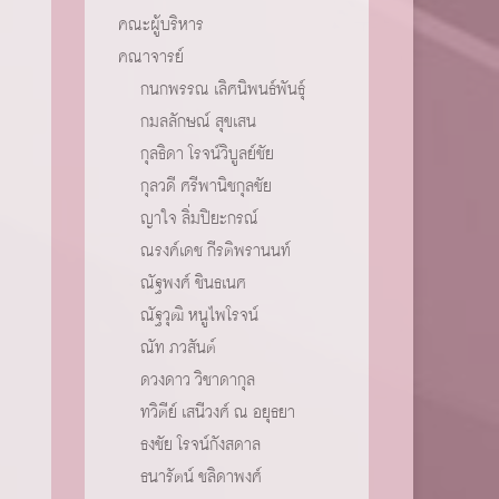
คณะผู้บริหาร
คณาจารย์
กนกพรรณ เลิศนิพนธ์พันธุ์
กมลลักษณ์ สุขเสน
กุลธิดา โรจน์วิบูลย์ชัย
กุลวดี ศรีพานิชกุลชัย
ญาใจ ลิ่มปิยะกรณ์
ณรงค์เดช กีรติพรานนท์
ณัฐพงศ์ ชินธเนศ
ณัฐวุฒิ หนูไพโรจน์
ณัท ภวสันต์
ดวงดาว วิชาดากุล
ทวิตีย์ เสนีวงศ์ ณ อยุธยา
ธงชัย โรจน์กังสดาล
ธนารัตน์ ชลิดาพงศ์