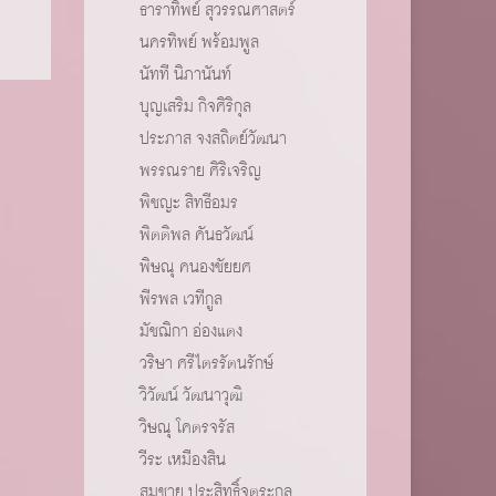
ธาราทิพย์ สุวรรณศาสตร์
นครทิพย์ พร้อมพูล
นัทที นิภานันท์
บุญเสริม กิจศิริกุล
ประภาส จงสถิตย์วัฒนา
พรรณราย ศิริเจริญ
พิชญะ สิทธีอมร
พิตติพล คันธวัฒน์
พิษณุ คนองชัยยศ
พีรพล เวทีกูล
มัชฌิกา อ่องแตง
วริษา ศรีไตรรัตนรักษ์
วิวัฒน์ วัฒนาวุฒิ
วิษณุ โคตรจรัส
วีระ เหมืองสิน
สมชาย ประสิทธิ์จูตระกูล