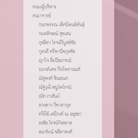
คณะผู้บริหาร
คณาจารย์
กนกพรรณ เลิศนิพนธ์พันธุ์
กมลลักษณ์ สุขเสน
กุลธิดา โรจน์วิบูลย์ชัย
กุลวดี ศรีพานิชกุลชัย
ญาใจ ลิ่มปิยะกรณ์
ณรงค์เดช กีรติพรานนท์
ณัฐพงศ์ ชินธเนศ
ณัฐวุฒิ หนูไพโรจน์
ณัท ภวสันต์
ดวงดาว วิชาดากุล
ทวิตีย์ เสนีวงศ์ ณ อยุธยา
ธงชัย โรจน์กังสดาล
ธนารัตน์ ชลิดาพงศ์