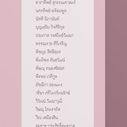
ธาราทิพย์ สุวรรณศาสตร์
นครทิพย์ พร้อมพูล
นัทที นิภานันท์
บุญเสริม กิจศิริกุล
ประภาส จงสถิตย์วัฒนา
พรรณราย ศิริเจริญ
พิชญะ สิทธีอมร
พิตติพล คันธวัฒน์
พิษณุ คนองชัยยศ
พีรพล เวทีกูล
มัชฌิกา อ่องแตง
วริษา ศรีไตรรัตนรักษ์
วิวัฒน์ วัฒนาวุฒิ
วิษณุ โคตรจรัส
วีระ เหมืองสิน
สมชาย ประสิทธิ์จูตระกูล