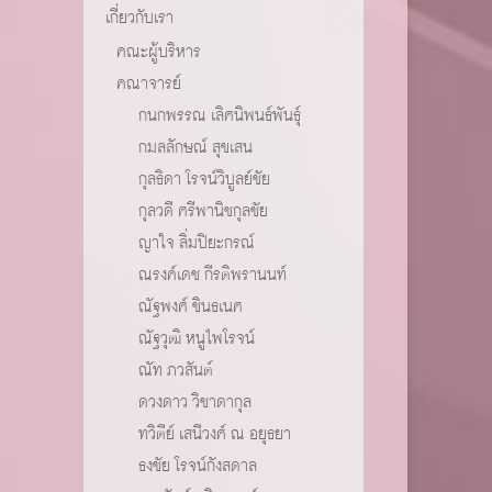
เกี่ยวกับเรา
คณะผู้บริหาร
คณาจารย์
กนกพรรณ เลิศนิพนธ์พันธุ์
กมลลักษณ์ สุขเสน
กุลธิดา โรจน์วิบูลย์ชัย
กุลวดี ศรีพานิชกุลชัย
ญาใจ ลิ่มปิยะกรณ์
ณรงค์เดช กีรติพรานนท์
ณัฐพงศ์ ชินธเนศ
ณัฐวุฒิ หนูไพโรจน์
ณัท ภวสันต์
ดวงดาว วิชาดากุล
ทวิตีย์ เสนีวงศ์ ณ อยุธยา
ธงชัย โรจน์กังสดาล