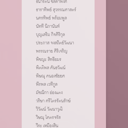
ธนารัตน์ ชลิดาพงศ์
ธาราทิพย์ สุวรรณศาสตร์
นครทิพย์ พร้อมพูล
นัทที นิภานันท์
บุญเสริม กิจศิริกุล
ประภาส จงสถิตย์วัฒนา
พรรณราย ศิริเจริญ
พิชญะ สิทธีอมร
พิตติพล คันธวัฒน์
พิษณุ คนองชัยยศ
พีรพล เวทีกูล
มัชฌิกา อ่องแตง
วริษา ศรีไตรรัตนรักษ์
วิวัฒน์ วัฒนาวุฒิ
วิษณุ โคตรจรัส
วีระ เหมืองสิน