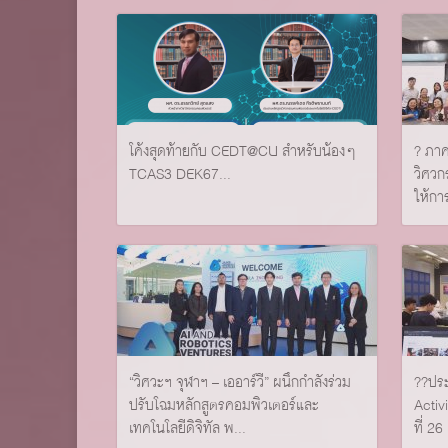
โค้งสุดท้ายกับ CEDT@CU สำหรับน้องๆ
?️ ภา
TCAS3 DEK67...
วิศวก
ให้กา
“วิศวะฯ จุฬาฯ – เออาร์วี” ผนึกกำลังร่วม
??️ป
ปรับโฉมหลักสูตรคอมพิวเตอร์และ
Activi
เทคโนโลยีดิจิทัล พ...
ที่ 26