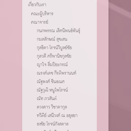
เกี่ยวกับเรา
คณะผู้บริหาร
คณาจารย์
กนกพรรณ เลิศนิพนธ์พันธุ์
กมลลักษณ์ สุขเสน
กุลธิดา โรจน์วิบูลย์ชัย
กุลวดี ศรีพานิชกุลชัย
ญาใจ ลิ่มปิยะกรณ์
ณรงค์เดช กีรติพรานนท์
ณัฐพงศ์ ชินธเนศ
ณัฐวุฒิ หนูไพโรจน์
ณัท ภวสันต์
ดวงดาว วิชาดากุล
ทวิตีย์ เสนีวงศ์ ณ อยุธยา
ธงชัย โรจน์กังสดาล