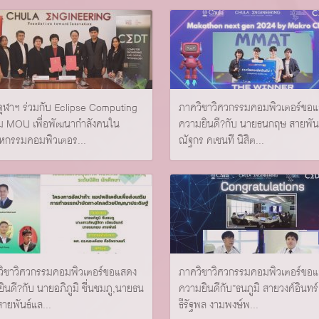
จุฬาฯ ร่วมกับ Eclipse Computing
ภาควิชาวิศวกรรมคอมพิวเตอร์ขอ
ม MOU เพื่อพัฒนากำลังคนใน
ความยินดี?กับ นายธนกฤษ สายพันธ
หกรรมคอมพิวเตอร...
ณัฐกร คเชนที นิสิต...
วิชาวิศวกรรมคอมพิวเตอร์ขอแสดง
ภาควิชาวิศวกรรมคอมพิวเตอร์ขอ
ินดี?กับ นายอภิภูมิ ชื่นชมภู,นายธน
ความยินดีกับ”ธนภูมิ สายวงศ์อินทร
ายพันธ์แล...
ธีรัฐพล งามพงษ์พ...