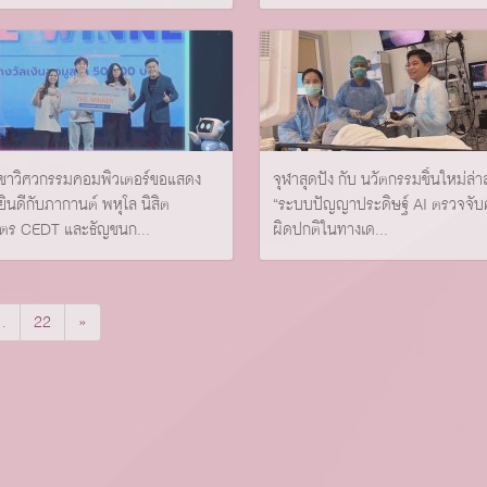
ิชาวิศวกรรมคอมพิวเตอร์ขอแสดง
จุฬาสุดปัง กับ นวัตกรรมชิ้นใหม่ล่า
ินดีกับภากานต์ พหุโล นิสิต
“ระบบปัญญาประดิษฐ์ AI ตรวจจั
ูตร CEDT และธัญชนก...
ผิดปกติในทางเด...
…
22
»