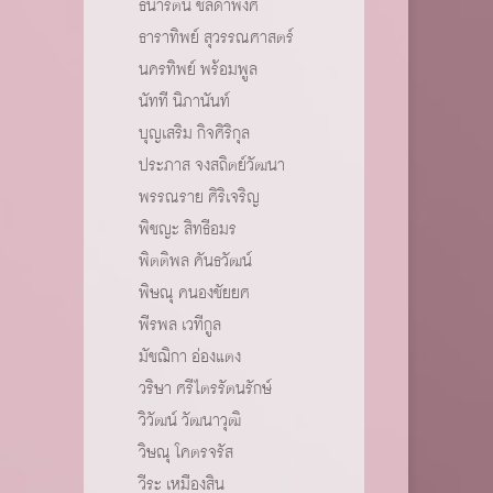
ธนารัตน์ ชลิดาพงศ์
ธาราทิพย์ สุวรรณศาสตร์
นครทิพย์ พร้อมพูล
นัทที นิภานันท์
บุญเสริม กิจศิริกุล
ประภาส จงสถิตย์วัฒนา
พรรณราย ศิริเจริญ
พิชญะ สิทธีอมร
พิตติพล คันธวัฒน์
พิษณุ คนองชัยยศ
พีรพล เวทีกูล
มัชฌิกา อ่องแตง
วริษา ศรีไตรรัตนรักษ์
วิวัฒน์ วัฒนาวุฒิ
วิษณุ โคตรจรัส
วีระ เหมืองสิน