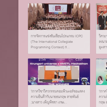
การจัดการแข่งขันเขียนโปรแกรม ICPC
วิศวะ
(The International Collegiate
ลงนา
Programming Contest) ร...
อุตสา
?ภาควิชาวิศวกรรมคอมพิวเตอร์ขอแสดง
?ภาค
ความยินดี?กับนายธนกฤษ สายพันธ์
ความย
,นางสาว เพ็ญพิชชา เกษเ...
กฤษ ส