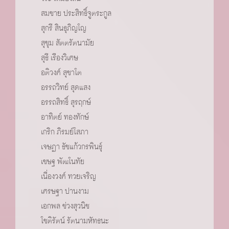
สมชาย ประสิทธิ์จูตระกูล
สุกรี สินธุภิญโญ
สุขุม สัตตรัตนามัย
สุธี เรืองวิเศษ
อติวงศ์ สุชาโต
อรรถวิทย์ สุดแสง
อรรถสิทธิ์ สุรฤกษ์
อาทิตย์ ทองทักษ์
เกริก ภิรมย์โสภา
เจษฏา ธัชแก้วกรพินธ์ุ
เชษฐ พัฒโนทัย
เนื่องวงศ์ ทวยเจริญ
เศรษฐา ปานงาม
เอกพล ช่วงสุวนิช
โชติรัตน์ รัตนามหัทธนะ