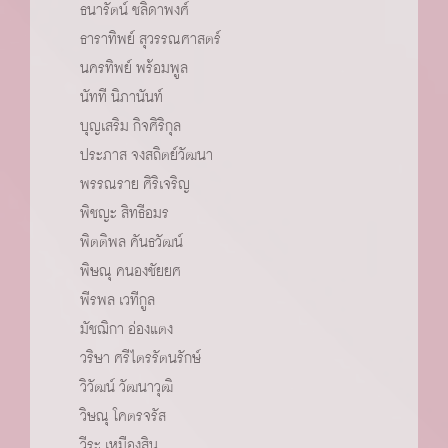
ธนารัตน์ ชลิดาพงศ์
ธาราทิพย์ สุวรรณศาสตร์
นครทิพย์ พร้อมพูล
นัทที นิภานันท์
บุญเสริม กิจศิริกุล
ประภาส จงสถิตย์วัฒนา
พรรณราย ศิริเจริญ
พิชญะ สิทธีอมร
พิตติพล คันธวัฒน์
พิษณุ คนองชัยยศ
พีรพล เวทีกูล
มัชฌิกา อ่องแตง
วริษา ศรีไตรรัตนรักษ์
วิวัฒน์ วัฒนาวุฒิ
วิษณุ โคตรจรัส
วีระ เหมืองสิน