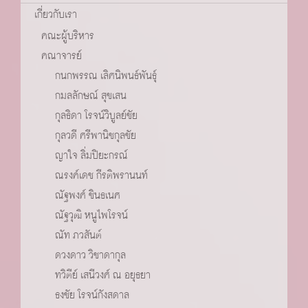
เกี่ยวกับเรา
คณะผู้บริหาร
คณาจารย์
กนกพรรณ เลิศนิพนธ์พันธุ์
กมลลักษณ์ สุขเสน
กุลธิดา โรจน์วิบูลย์ชัย
กุลวดี ศรีพานิชกุลชัย
ญาใจ ลิ่มปิยะกรณ์
ณรงค์เดช กีรติพรานนท์
ณัฐพงศ์ ชินธเนศ
ณัฐวุฒิ หนูไพโรจน์
ณัท ภวสันต์
ดวงดาว วิชาดากุล
ทวิตีย์ เสนีวงศ์ ณ อยุธยา
ธงชัย โรจน์กังสดาล