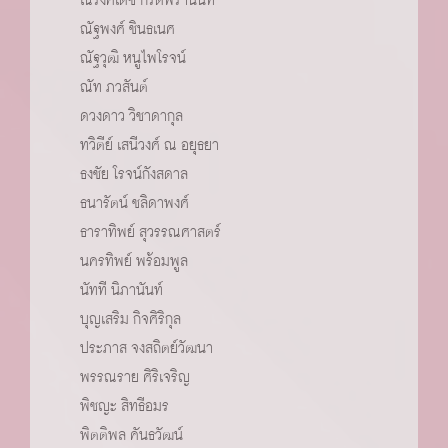
ณรงค์เดช กีรติพรานนท์
ณัฐพงศ์ ชินธเนศ
ณัฐวุฒิ หนูไพโรจน์
ณัท ภวสันต์
ดวงดาว วิชาดากุล
ทวิตีย์ เสนีวงศ์ ณ อยุธยา
ธงชัย โรจน์กังสดาล
ธนารัตน์ ชลิดาพงศ์
ธาราทิพย์ สุวรรณศาสตร์
นครทิพย์ พร้อมพูล
นัทที นิภานันท์
บุญเสริม กิจศิริกุล
ประภาส จงสถิตย์วัฒนา
พรรณราย ศิริเจริญ
พิชญะ สิทธีอมร
พิตติพล คันธวัฒน์