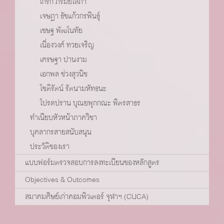
เกริก ภิรมย์โสภา
เจษฏา ธัชแก้วกรพินธ์ุ
เชษฐ พัฒโนทัย
เนื่องวงศ์ ทวยเจริญ
เศรษฐา ปานงาม
เอกพล ช่วงสุวนิช
โชติรัตน์ รัตนามหัทธนะ
โปรดปราน บุณยพุกกณะ พิตรสาธร
ทำเนียบหัวหน้าภาควิชา
บุคลากรสายสนับสนุน
ประวัติของเรา
แบบฟอร์มตรวจสอบการลงทะเบียนของหลักสูตร
Objectives & Outcomes
สมาคมศิษย์เก่าคอมพิวเตอร์ จุฬาฯ (CUCA)