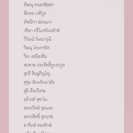
พิษณุ คนองชัยยศ
พีรพล เวทีกูล
มัชฌิกา อ่องแตง
วริษา ศรีไตรรัตนรักษ์
วิวัฒน์ วัฒนาวุฒิ
วิษณุ โคตรจรัส
วีระ เหมืองสิน
สมชาย ประสิทธิ์จูตระกูล
สุกรี สินธุภิญโญ
สุขุม สัตตรัตนามัย
สุธี เรืองวิเศษ
อติวงศ์ สุชาโต
อรรถวิทย์ สุดแสง
อรรถสิทธิ์ สุรฤกษ์
อาทิตย์ ทองทักษ์