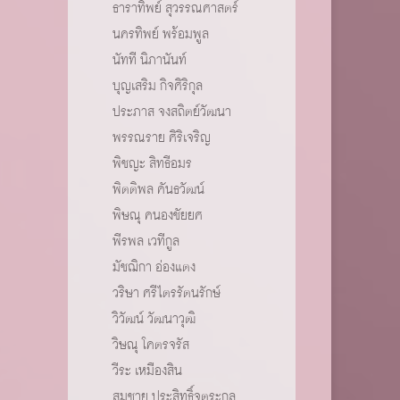
ธาราทิพย์ สุวรรณศาสตร์
นครทิพย์ พร้อมพูล
นัทที นิภานันท์
บุญเสริม กิจศิริกุล
ประภาส จงสถิตย์วัฒนา
พรรณราย ศิริเจริญ
พิชญะ สิทธีอมร
พิตติพล คันธวัฒน์
พิษณุ คนองชัยยศ
พีรพล เวทีกูล
มัชฌิกา อ่องแตง
วริษา ศรีไตรรัตนรักษ์
วิวัฒน์ วัฒนาวุฒิ
วิษณุ โคตรจรัส
วีระ เหมืองสิน
สมชาย ประสิทธิ์จูตระกูล