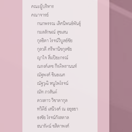
คณะผู้บริหาร
คณาจารย์
กนกพรรณ เลิศนิพนธ์พันธุ์
กมลลักษณ์ สุขเสน
กุลธิดา โรจน์วิบูลย์ชัย
กุลวดี ศรีพานิชกุลชัย
ญาใจ ลิ่มปิยะกรณ์
ณรงค์เดช กีรติพรานนท์
ณัฐพงศ์ ชินธเนศ
ณัฐวุฒิ หนูไพโรจน์
ณัท ภวสันต์
ดวงดาว วิชาดากุล
ทวิตีย์ เสนีวงศ์ ณ อยุธยา
ธงชัย โรจน์กังสดาล
ธนารัตน์ ชลิดาพงศ์