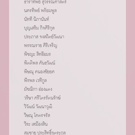
ธาราทิพย์ สุวรรณศาสตร์
นครทิพย์ พร้อมพูล
นัทที นิภานันท์
บุญเสริม กิจศิริกุล
ประภาส จงสถิตย์วัฒนา
พรรณราย ศิริเจริญ
พิชญะ สิทธีอมร
พิตติพล คันธวัฒน์
พิษณุ คนองชัยยศ
พีรพล เวทีกูล
มัชฌิกา อ่องแตง
วริษา ศรีไตรรัตนรักษ์
วิวัฒน์ วัฒนาวุฒิ
วิษณุ โคตรจรัส
วีระ เหมืองสิน
สมชาย ประสิทธิ์จูตระกูล