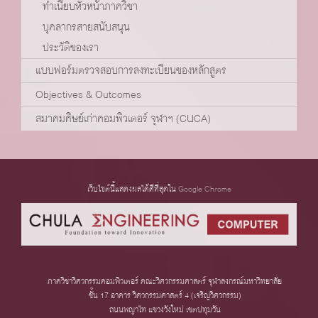
ทำเนียบหัวหน้าภาควิชา
บุคลากรสายสนับสนุน
ประวัติของเรา
แบบฟอร์มตรวจสอบการลงทะเบียนของหลักสูตร
Objectives & Outcomes
สมาคมศิษย์เก่าคอมพิวเตอร์ จุฬาฯ (CUCA)
เว็บไซต์นี้แสดงผลได้ดีที่สุดใน
Google Chrome
ภาควิชาวิศวกรรมคอมพิวเตอร์ คณะวิศวกรรมศาสตร์ จุฬาลงกรณ์มหาวิทยาลัย
ชั้น 17 อาคาร วิศวกรรมศาสตร์ 4 (เจริญวิศวกรรม)
ถนนพญาไท แขวงวังใหม่ เขตปทุมวัน