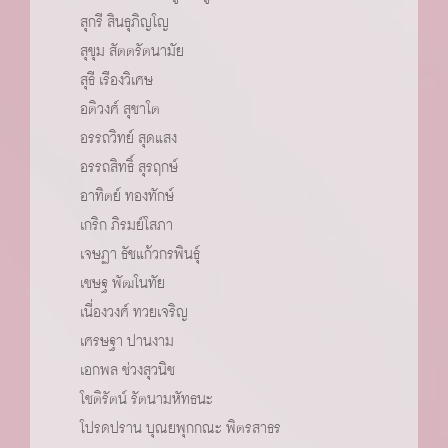
สุกรี สินธุภิญโญ
สุขุม สัตตรัตนามัย
สุธี เรืองวิเศษ
อติวงศ์ สุชาโต
อรรถวิทย์ สุดแสง
อรรถสิทธิ์ สุรฤกษ์
อาทิตย์ ทองทักษ์
เกริก ภิรมย์โสภา
เจษฏา ธัชแก้วกรพินธ์ุ
เชษฐ พัฒโนทัย
เนื่องวงศ์ ทวยเจริญ
เศรษฐา ปานงาม
เอกพล ช่วงสุวนิช
โชติรัตน์ รัตนามหัทธนะ
โปรดปราน บุณยพุกกณะ พิตรสาธร