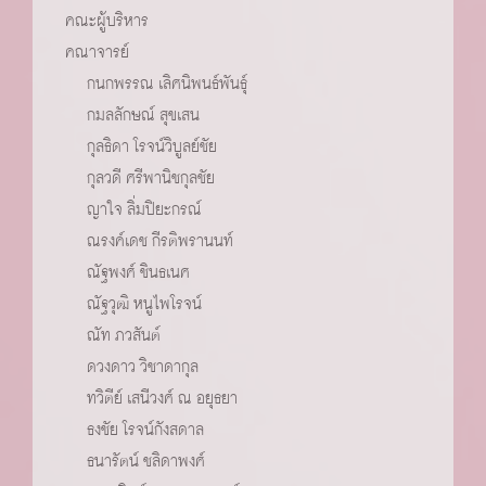
คณะผู้บริหาร
คณาจารย์
กนกพรรณ เลิศนิพนธ์พันธุ์
กมลลักษณ์ สุขเสน
กุลธิดา โรจน์วิบูลย์ชัย
กุลวดี ศรีพานิชกุลชัย
ญาใจ ลิ่มปิยะกรณ์
ณรงค์เดช กีรติพรานนท์
ณัฐพงศ์ ชินธเนศ
ณัฐวุฒิ หนูไพโรจน์
ณัท ภวสันต์
ดวงดาว วิชาดากุล
ทวิตีย์ เสนีวงศ์ ณ อยุธยา
ธงชัย โรจน์กังสดาล
ธนารัตน์ ชลิดาพงศ์