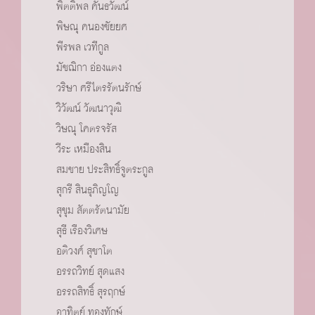
พิตติพล คันธวัฒน์
พิษณุ คนองชัยยศ
พีรพล เวทีกูล
มัชฌิกา อ่องแตง
วริษา ศรีไตรรัตนรักษ์
วิวัฒน์ วัฒนาวุฒิ
วิษณุ โคตรจรัส
วีระ เหมืองสิน
สมชาย ประสิทธิ์จูตระกูล
สุกรี สินธุภิญโญ
สุขุม สัตตรัตนามัย
สุธี เรืองวิเศษ
อติวงศ์ สุชาโต
อรรถวิทย์ สุดแสง
อรรถสิทธิ์ สุรฤกษ์
อาทิตย์ ทองทักษ์