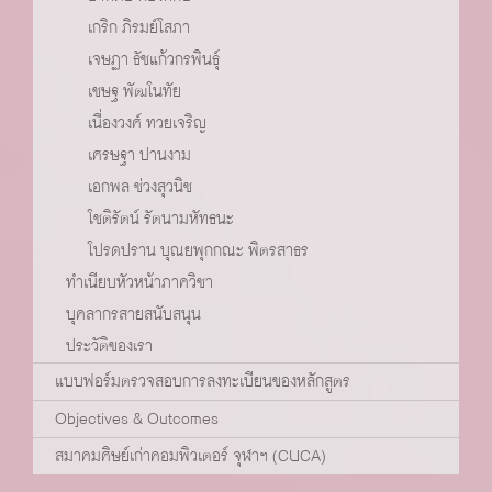
เกริก ภิรมย์โสภา
เจษฏา ธัชแก้วกรพินธ์ุ
เชษฐ พัฒโนทัย
เนื่องวงศ์ ทวยเจริญ
เศรษฐา ปานงาม
เอกพล ช่วงสุวนิช
โชติรัตน์ รัตนามหัทธนะ
โปรดปราน บุณยพุกกณะ พิตรสาธร
ทำเนียบหัวหน้าภาควิชา
บุคลากรสายสนับสนุน
ประวัติของเรา
แบบฟอร์มตรวจสอบการลงทะเบียนของหลักสูตร
Objectives & Outcomes
สมาคมศิษย์เก่าคอมพิวเตอร์ จุฬาฯ (CUCA)