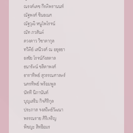
ณรงค์เดช กีรติพรานนท์
ณัฐพงศ์ ชินธเนศ
ณัฐวุฒิ หนูไพโรจน์
ณัท ภวสันต์
ดวงดาว วิชาดากุล
ทวิตีย์ เสนีวงศ์ ณ อยุธยา
ธงชัย โรจน์กังสดาล
ธนารัตน์ ชลิดาพงศ์
ธาราทิพย์ สุวรรณศาสตร์
นครทิพย์ พร้อมพูล
นัทที นิภานันท์
บุญเสริม กิจศิริกุล
ประภาส จงสถิตย์วัฒนา
พรรณราย ศิริเจริญ
พิชญะ สิทธีอมร