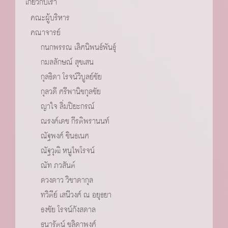
เกี่ยวกับเรา
คณะผู้บริหาร
คณาจารย์
กนกพรรณ เลิศนิพนธ์พันธุ์
กมลลักษณ์ สุขเสน
กุลธิดา โรจน์วิบูลย์ชัย
กุลวดี ศรีพานิชกุลชัย
ญาใจ ลิ่มปิยะกรณ์
ณรงค์เดช กีรติพรานนท์
ณัฐพงศ์ ชินธเนศ
ณัฐวุฒิ หนูไพโรจน์
ณัท ภวสันต์
ดวงดาว วิชาดากุล
ทวิตีย์ เสนีวงศ์ ณ อยุธยา
ธงชัย โรจน์กังสดาล
ธนารัตน์ ชลิดาพงศ์