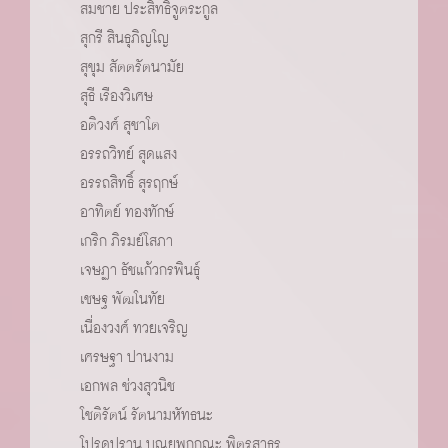
สมชาย ประสิทธิ์จูตระกูล
สุกรี สินธุภิญโญ
สุขุม สัตตรัตนามัย
สุธี เรืองวิเศษ
อติวงศ์ สุชาโต
อรรถวิทย์ สุดแสง
อรรถสิทธิ์ สุรฤกษ์
อาทิตย์ ทองทักษ์
เกริก ภิรมย์โสภา
เจษฏา ธัชแก้วกรพินธ์ุ
เชษฐ พัฒโนทัย
เนื่องวงศ์ ทวยเจริญ
เศรษฐา ปานงาม
เอกพล ช่วงสุวนิช
โชติรัตน์ รัตนามหัทธนะ
โปรดปราน บุณยพุกกณะ พิตรสาธร