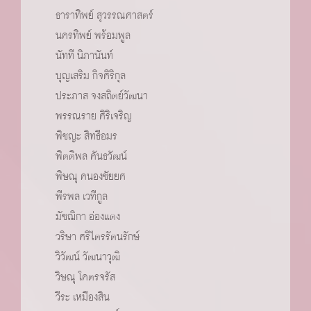
ธาราทิพย์ สุวรรณศาสตร์
นครทิพย์ พร้อมพูล
นัทที นิภานันท์
บุญเสริม กิจศิริกุล
ประภาส จงสถิตย์วัฒนา
พรรณราย ศิริเจริญ
พิชญะ สิทธีอมร
พิตติพล คันธวัฒน์
พิษณุ คนองชัยยศ
พีรพล เวทีกูล
มัชฌิกา อ่องแตง
วริษา ศรีไตรรัตนรักษ์
วิวัฒน์ วัฒนาวุฒิ
วิษณุ โคตรจรัส
วีระ เหมืองสิน