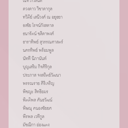
ณัท ภวสันต์
ดวงดาว วิชาดากุล
ทวิตีย์ เสนีวงศ์ ณ อยุธยา
ธงชัย โรจน์กังสดาล
ธนารัตน์ ชลิดาพงศ์
ธาราทิพย์ สุวรรณศาสตร์
นครทิพย์ พร้อมพูล
นัทที นิภานันท์
บุญเสริม กิจศิริกุล
ประภาส จงสถิตย์วัฒนา
พรรณราย ศิริเจริญ
พิชญะ สิทธีอมร
พิตติพล คันธวัฒน์
พิษณุ คนองชัยยศ
พีรพล เวทีกูล
มัชฌิกา อ่องแตง