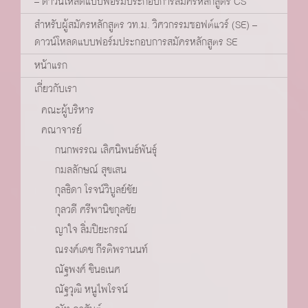
– ดาวน์โหลดแบบฟอร์มประกอบการสมัครหลักสูตร CS
สำหรับผู้สมัครหลักสูตร วท.ม. วิศวกรรมซอฟต์แวร์ (SE) –
ดาวน์โหลดแบบฟอร์มประกอบการสมัครหลักสูตร SE
หน้าแรก
เกี่ยวกับเรา
คณะผู้บริหาร
คณาจารย์
กนกพรรณ เลิศนิพนธ์พันธุ์
กมลลักษณ์ สุขเสน
กุลธิดา โรจน์วิบูลย์ชัย
กุลวดี ศรีพานิชกุลชัย
ญาใจ ลิ่มปิยะกรณ์
ณรงค์เดช กีรติพรานนท์
ณัฐพงศ์ ชินธเนศ
ณัฐวุฒิ หนูไพโรจน์