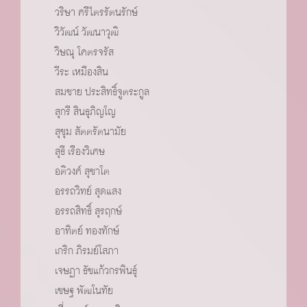
วริษา ศรีไตรรัตนรักษ์
วิวัฒน์ วัฒนาวุฒิ
วิษณุ โคตรจรัส
วีระ เหมืองสิน
สมชาย ประสิทธิ์จูตระกูล
สุกรี สินธุภิญโญ
สุขุม สัตตรัตนามัย
สุธี เรืองวิเศษ
อติวงศ์ สุชาโต
อรรถวิทย์ สุดแสง
อรรถสิทธิ์ สุรฤกษ์
อาทิตย์ ทองทักษ์
เกริก ภิรมย์โสภา
เจษฏา ธัชแก้วกรพินธ์ุ
เชษฐ พัฒโนทัย