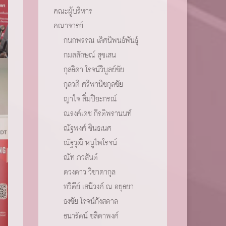
คณะผู้บริหาร
คณาจารย์
กนกพรรณ เลิศนิพนธ์พันธุ์
กมลลักษณ์ สุขเสน
กุลธิดา โรจน์วิบูลย์ชัย
กุลวดี ศรีพานิชกุลชัย
ญาใจ ลิ่มปิยะกรณ์
ณรงค์เดช กีรติพรานนท์
ณัฐพงศ์ ชินธเนศ
ณัฐวุฒิ หนูไพโรจน์
ณัท ภวสันต์
ดวงดาว วิชาดากุล
ทวิตีย์ เสนีวงศ์ ณ อยุธยา
ธงชัย โรจน์กังสดาล
ธนารัตน์ ชลิดาพงศ์