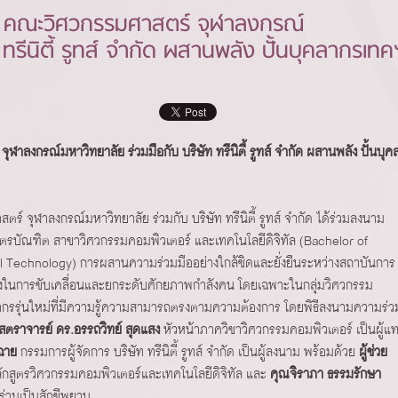
์ คณะวิศวกรรมศาสตร์ จุฬาลงกรณ์
 ทรีนิตี้ รูทส์ จำกัด ผสานพลัง ปั้นบุคลากรเทค
ลงกรณ์มหาวิทยาลัย ร่วมมือกับ บริษัท ทรีนิตี้ รูทส์ จำกัด ผสานพลัง ปั้นบุค
์ จุฬาลงกรณ์มหาวิทยาลัย ร่วมกับ บริษัท ทรีนิตี้ รูทส์ จำกัด ได้ร่วมลงนาม
ตรบัณฑิต สาขาวิศวกรรมคอมพิวเตอร์ และเทคโนโลยีดิจิทัล (Bachelor of
l Technology) การผสานความร่วมมืออย่างใกล้ชิดและยั่งยืนระหว่างสถาบันการ
่งในการขับเคลื่อนและยกระดับศักยภาพกำลังคน โดยเฉพาะในกลุ่มวิศวกรรม
คลากรรุ่นใหม่ที่มีความรู้ความสามารถตรงตามความต้องการ โดยพิธีลงนามความร่ว
าสตราจารย์ ดร.อรรถวิทย์ สุดแสง
หัวหน้าภาควิชาวิศวกรรมคอมพิวเตอร์ เป็นผู้แ
วฉาย
กรรมการผู้จัดการ บริษัท ทรีนิตี้ รูทส์ จำกัด เป็นผู้ลงนาม พร้อมด้วย
ผู้ช่วย
กสูตรวิศวกรรมคอมพิวเตอร์และเทคโนโลยีดิจิทัล และ
คุณจิราภา ธรรมรักษา
 ร่วมเป็นสักขีพยาน