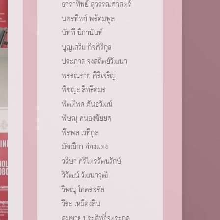
ธาราทิพย์ สุวรรณศาสตร์
นครทิพย์ พร้อมพูล
นัทที นิภานันท์
บุญเสริม กิจศิริกุล
ประภาส จงสถิตย์วัฒนา
พรรณราย ศิริเจริญ
พิชญะ สิทธีอมร
พิตติพล คันธวัฒน์
พิษณุ คนองชัยยศ
พีรพล เวทีกูล
มัชฌิกา อ่องแตง
วริษา ศรีไตรรัตนรักษ์
วิวัฒน์ วัฒนาวุฒิ
วิษณุ โคตรจรัส
วีระ เหมืองสิน
สมชาย ประสิทธิ์จูตระกูล