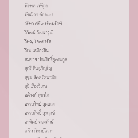
พีรพล เวทีกูล
มัชฌิกา อ่องแตง
วริษา ศรีไตรรัตนรักษ์
วิวัฒน์ วัฒนาวุฒิ
วิษณุ โคตรจรัส
วีระ เหมืองสิน
สมชาย ประสิทธิ์จูตระกูล
สุกรี สินธุภิญโญ
สุขุม สัตตรัตนามัย
สุธี เรืองวิเศษ
อติวงศ์ สุชาโต
อรรถวิทย์ สุดแสง
อรรถสิทธิ์ สุรฤกษ์
อาทิตย์ ทองทักษ์
เกริก ภิรมย์โสภา