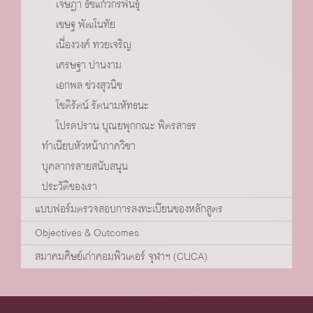
เจษฏา ธัชแก้วกรพินธ์ุ
เชษฐ พัฒโนทัย
เนื่องวงศ์ ทวยเจริญ
เศรษฐา ปานงาม
เอกพล ช่วงสุวนิช
โชติรัตน์ รัตนามหัทธนะ
โปรดปราน บุณยพุกกณะ พิตรสาธร
ทำเนียบหัวหน้าภาควิชา
บุคลากรสายสนับสนุน
ประวัติของเรา
แบบฟอร์มตรวจสอบการลงทะเบียนของหลักสูตร
Objectives & Outcomes
สมาคมศิษย์เก่าคอมพิวเตอร์ จุฬาฯ (CUCA)