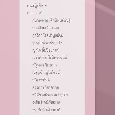
คณะผู้บริหาร
คณาจารย์
กนกพรรณ เลิศนิพนธ์พันธุ์
กมลลักษณ์ สุขเสน
กุลธิดา โรจน์วิบูลย์ชัย
กุลวดี ศรีพานิชกุลชัย
ญาใจ ลิ่มปิยะกรณ์
ณรงค์เดช กีรติพรานนท์
ณัฐพงศ์ ชินธเนศ
ณัฐวุฒิ หนูไพโรจน์
ณัท ภวสันต์
ดวงดาว วิชาดากุล
ทวิตีย์ เสนีวงศ์ ณ อยุธยา
ธงชัย โรจน์กังสดาล
ธนารัตน์ ชลิดาพงศ์