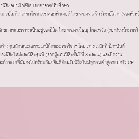
ิสิตอย่างใกล้ชิด โดยอาจารย์ที่ปรึกษา
ตรบัณฑิต สาขาวิศวกรรมคอมพิวเตอร์ โดย รศ.ดร.เกริก ภิรมย์โสภา (รองหัวหน
ักยภาพและความเป็นอยู่ของนิสิต โดย รศ.ดร.วิษณุ โคตรจรัส (รองหัวหน้าภาควิ
้างคุณลักษณะเฉพาะแก่นิสิตของภาควิชาฯ โดย รศ.ดร.นัทที นิภานันท์
งนิสิตใหม่และนิสิตรุ่นพี่ (จากผู้แทนนิสิตชั้นปีที่ 3 และ 4) และปิดงาน
ก้าวแรกที่มั่นคงไปพร้อมกัน! ยินดีต้อนรับนิสิตใหม่ทุกคนเข้าสู่ครอบครัว CP