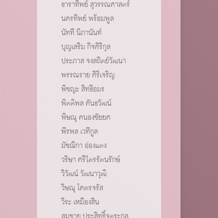
ธาราทิพย์ สุวรรณศาสตร์
นครทิพย์ พร้อมพูล
นัทที นิภานันท์
บุญเสริม กิจศิริกุล
ประภาส จงสถิตย์วัฒนา
พรรณราย ศิริเจริญ
พิชญะ สิทธีอมร
พิตติพล คันธวัฒน์
พิษณุ คนองชัยยศ
พีรพล เวทีกูล
มัชฌิกา อ่องแตง
วริษา ศรีไตรรัตนรักษ์
วิวัฒน์ วัฒนาวุฒิ
วิษณุ โคตรจรัส
วีระ เหมืองสิน
สมชาย ประสิทธิ์จูตระกูล