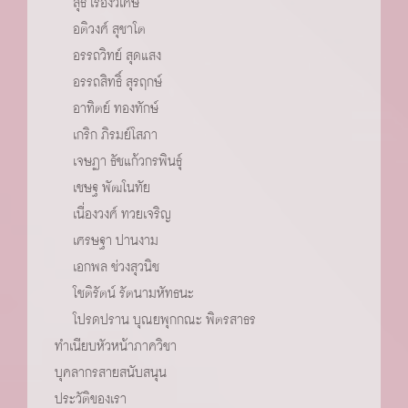
สุธี เรืองวิเศษ
อติวงศ์ สุชาโต
อรรถวิทย์ สุดแสง
อรรถสิทธิ์ สุรฤกษ์
อาทิตย์ ทองทักษ์
เกริก ภิรมย์โสภา
เจษฏา ธัชแก้วกรพินธ์ุ
เชษฐ พัฒโนทัย
เนื่องวงศ์ ทวยเจริญ
เศรษฐา ปานงาม
เอกพล ช่วงสุวนิช
โชติรัตน์ รัตนามหัทธนะ
โปรดปราน บุณยพุกกณะ พิตรสาธร
ทำเนียบหัวหน้าภาควิชา
บุคลากรสายสนับสนุน
ประวัติของเรา