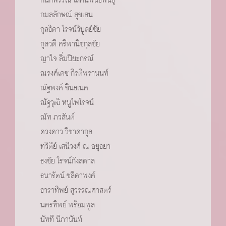
กมลลักษณ์ สุขเสน
กุลธิดา โรจน์วิบูลย์ชัย
กุลวดี ศรีพานิชกุลชัย
ญาใจ ลิ่มปิยะกรณ์
ณรงค์เดช กีรติพรานนท์
ณัฐพงศ์ ชินธเนศ
ณัฐวุฒิ หนูไพโรจน์
ณัท ภวสันต์
ดวงดาว วิชาดากุล
ทวิตีย์ เสนีวงศ์ ณ อยุธยา
ธงชัย โรจน์กังสดาล
ธนารัตน์ ชลิดาพงศ์
ธาราทิพย์ สุวรรณศาสตร์
นครทิพย์ พร้อมพูล
นัทที นิภานันท์