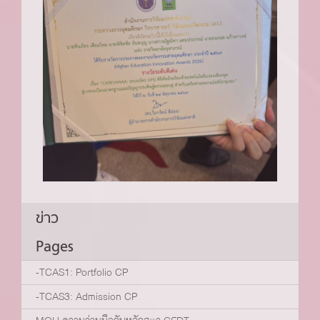
ข่าว
Pages
-TCAS1: Portfolio CP
-TCAS3: Admission CP