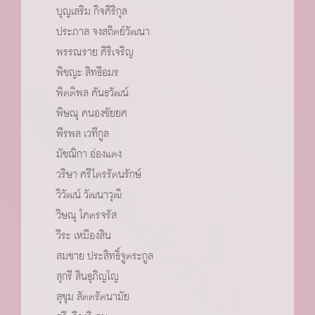
บุญเสริม กิจศิริกุล
ประภาส จงสถิตย์วัฒนา
พรรณราย ศิริเจริญ
พิชญะ สิทธีอมร
พิตติพล คันธวัฒน์
พิษณุ คนองชัยยศ
พีรพล เวทีกูล
มัชฌิกา อ่องแตง
วริษา ศรีไตรรัตนรักษ์
วิวัฒน์ วัฒนาวุฒิ
วิษณุ โคตรจรัส
วีระ เหมืองสิน
สมชาย ประสิทธิ์จูตระกูล
สุกรี สินธุภิญโญ
สุขุม สัตตรัตนามัย