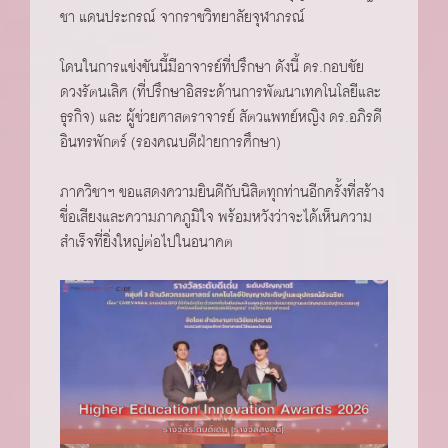
ชา แดนประกรณ์ จากราชวิทยาลัยจุฬาภรณ์
โดนในการแข่งขันนี้มีอาจารย์ที่ปรึกษา ดังนี้ ดร.กอบชัย
ดวงรัตนเลิศ (ที่ปรึกษาอิสระด้านการพัฒนาเทคโนโลยีและ
ธุรกิจ) และ ผู้ช่วยศาสตราจารย์ สัตวแพทย์หญิง ดร.อภิรดี
อินทรพักตร์ (รองคณบดีฝ่ายการศึกษา)
ภาควิชาฯ ขอแสดงความยินดีกับนิสิตทุกท่านอีกครั้งที่สร้าง
ชื่อเสียงและความภาคภูมิใจ พร้อมหวังว่าจะได้เห็นความ
สำเร็จที่ยิ่งใหญ่ต่อไปในอนาคต