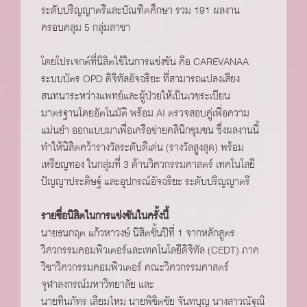
ระดับปริญญาตรีและบัณฑิตศึกษา รวม 191 ผลงาน
ครอบคลุม 5 กลุ่มสาขา
โดยโปรเจกต์ที่นิสิตใช้ในการแข่งขัน คือ CAREVANAA
ระบบบัตร OPD ดิจิทัลอัจฉริยะ ที่สามารถแปลงเสียง
สนทนาระหว่างแพทย์และผู้ป่วยให้เป็นเวชระเบียน
มาตรฐานโดยอัตโนมัติ พร้อม AI ตรวจสอบคู่เพื่อความ
แม่นยำ ออกแบบมาเพื่อเครือข่ายคลินิกชุมชน ซึ่งผลงานนี้
ทำให้นิสิตคว้ารางวัลระดับดีเด่น (รางวัลสูงสุด) พร้อม
เหรียญทอง ในกลุ่มที่ 3 ด้านวิศวกรรมศาสตร์ เทคโนโลยี
ปัญญาประดิษฐ์ และอุปกรณ์อัจฉริยะ ระดับปริญญาตรี
รายชื่อนิสิตในการแข่งขันในครั้งนี้
นายธนกฤต แก้วหาวงษ์ นิสิตชั้นปีที่ 1 จากหลักสูตร
วิศวกรรมคอมพิวเตอร์และเทคโนโลยีดิจิทัล (CEDT) ภาค
วิชาวิศวกรรมคอมพิวเตอร์ คณะวิศวกรรมศาสตร์
จุฬาลงกรณ์มหาวิทยาลัย และ
นายทินภัทร เสียมไหม นายพิชิตชัย จันทบุญ นางสาวณัฐณิ