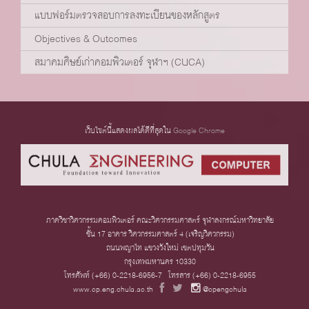
แบบฟอร์มตรวจสอบการลงทะเบียนของหลักสูตร
Objectives & Outcomes
สมาคมศิษย์เก่าคอมพิวเตอร์ จุฬาฯ (CUCA)
เว็บไซต์นี้แสดงผลได้ดีที่สุดใน
Google Chrome
ภาควิชาวิศวกรรมคอมพิวเตอร์ คณะวิศวกรรมศาสตร์ จุฬาลงกรณ์มหาวิทยาลัย
ชั้น 17 อาคาร วิศวกรรมศาสตร์ 4 (เจริญวิศวกรรม)
ถนนพญาไท แขวงวังใหม่ เขตปทุมวัน
กรุงเทพมหานคร 10330
โทรศัพท์ (+66) 0-2218-6956-7 โทรสาร (+66) 0-2218-6955
www.cp.eng.chula.ac.th
@cpengchula