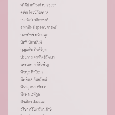
ทวิตีย์ เสนีวงศ์ ณ อยุธยา
ธงชัย โรจน์กังสดาล
ธนารัตน์ ชลิดาพงศ์
ธาราทิพย์ สุวรรณศาสตร์
นครทิพย์ พร้อมพูล
นัทที นิภานันท์
บุญเสริม กิจศิริกุล
ประภาส จงสถิตย์วัฒนา
พรรณราย ศิริเจริญ
พิชญะ สิทธีอมร
พิตติพล คันธวัฒน์
พิษณุ คนองชัยยศ
พีรพล เวทีกูล
มัชฌิกา อ่องแตง
วริษา ศรีไตรรัตนรักษ์