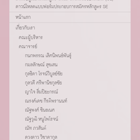
ดาวน์โหลดแบบฟอร์มประกอบการสมัครหลักสูตร SE
หน้าแรก
เกี่ยวกับเรา
คณะผู้บริหาร
คณาจารย์
กนกพรรณ เลิศนิพนธ์พันธุ์
กมลลักษณ์ สุขเสน
กุลธิดา โรจน์วิบูลย์ชัย
กุลวดี ศรีพานิชกุลชัย
ญาใจ ลิ่มปิยะกรณ์
ณรงค์เดช กีรติพรานนท์
ณัฐพงศ์ ชินธเนศ
ณัฐวุฒิ หนูไพโรจน์
ณัท ภวสันต์
ดวงดาว วิชาดากุล