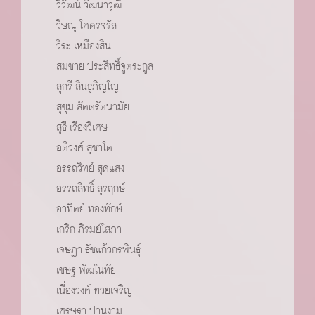
วิวัฒน์ วัฒนาวุฒิ
วิษณุ โคตรจรัส
วีระ เหมืองสิน
สมชาย ประสิทธิ์จูตระกูล
สุกรี สินธุภิญโญ
สุขุม สัตตรัตนามัย
สุธี เรืองวิเศษ
อติวงศ์ สุชาโต
อรรถวิทย์ สุดแสง
อรรถสิทธิ์ สุรฤกษ์
อาทิตย์ ทองทักษ์
เกริก ภิรมย์โสภา
เจษฏา ธัชแก้วกรพินธ์ุ
เชษฐ พัฒโนทัย
เนื่องวงศ์ ทวยเจริญ
เศรษฐา ปานงาม