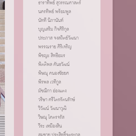
ธาราทิพย์ สุวรรณศาสตร์
นครทิพย์ พร้อมพูล
นัทที นิภานันท์
บุญเสริม กิจศิริกุล
ประภาส จงสถิตย์วัฒนา
พรรณราย ศิริเจริญ
พิชญะ สิทธีอมร
พิตติพล คันธวัฒน์
พิษณุ คนองชัยยศ
พีรพล เวทีกูล
มัชฌิกา อ่องแตง
วริษา ศรีไตรรัตนรักษ์
วิวัฒน์ วัฒนาวุฒิ
วิษณุ โคตรจรัส
วีระ เหมืองสิน
สมชาย ประสิทธิ์จูตระกูล