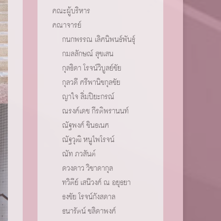
คณะผู้บริหาร
คณาจารย์
กนกพรรณ เลิศนิพนธ์พันธุ์
กมลลักษณ์ สุขเสน
กุลธิดา โรจน์วิบูลย์ชัย
กุลวดี ศรีพานิชกุลชัย
ญาใจ ลิ่มปิยะกรณ์
ณรงค์เดช กีรติพรานนท์
ณัฐพงศ์ ชินธเนศ
ณัฐวุฒิ หนูไพโรจน์
ณัท ภวสันต์
ดวงดาว วิชาดากุล
ทวิตีย์ เสนีวงศ์ ณ อยุธยา
ธงชัย โรจน์กังสดาล
ธนารัตน์ ชลิดาพงศ์