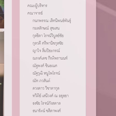
คณะผู้บริหาร
คณาจารย์
กนกพรรณ เลิศนิพนธ์พันธุ์
กมลลักษณ์ สุขเสน
กุลธิดา โรจน์วิบูลย์ชัย
กุลวดี ศรีพานิชกุลชัย
ญาใจ ลิ่มปิยะกรณ์
ณรงค์เดช กีรติพรานนท์
ณัฐพงศ์ ชินธเนศ
ณัฐวุฒิ หนูไพโรจน์
ณัท ภวสันต์
ดวงดาว วิชาดากุล
ทวิตีย์ เสนีวงศ์ ณ อยุธยา
ธงชัย โรจน์กังสดาล
ธนารัตน์ ชลิดาพงศ์