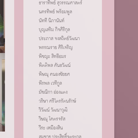
ธาราทิพย์ สุวรรณศาสตร์
นครทิพย์ พร้อมพูล
นัทที นิภานันท์
บุญเสริม กิจศิริกุล
ประภาส จงสถิตย์วัฒนา
พรรณราย ศิริเจริญ
พิชญะ สิทธีอมร
พิตติพล คันธวัฒน์
พิษณุ คนองชัยยศ
พีรพล เวทีกูล
มัชฌิกา อ่องแตง
วริษา ศรีไตรรัตนรักษ์
วิวัฒน์ วัฒนาวุฒิ
วิษณุ โคตรจรัส
วีระ เหมืองสิน
สมชาย ประสิทธิ์จูตระกูล