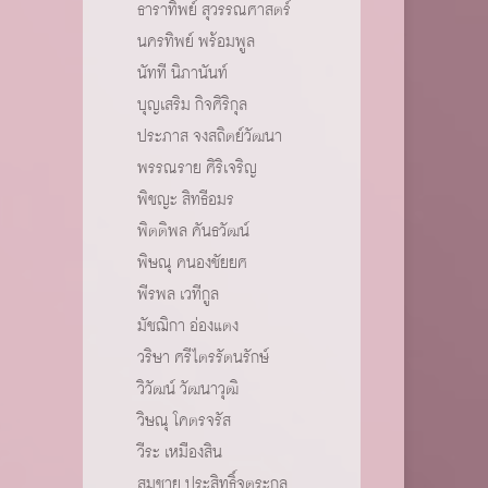
ธาราทิพย์ สุวรรณศาสตร์
นครทิพย์ พร้อมพูล
นัทที นิภานันท์
บุญเสริม กิจศิริกุล
ประภาส จงสถิตย์วัฒนา
พรรณราย ศิริเจริญ
พิชญะ สิทธีอมร
พิตติพล คันธวัฒน์
พิษณุ คนองชัยยศ
พีรพล เวทีกูล
มัชฌิกา อ่องแตง
วริษา ศรีไตรรัตนรักษ์
วิวัฒน์ วัฒนาวุฒิ
วิษณุ โคตรจรัส
วีระ เหมืองสิน
สมชาย ประสิทธิ์จูตระกูล