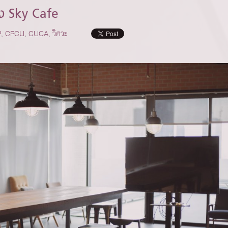
อง Sky Cafe
P
,
CPCU
,
CUCA
,
วิศวะ