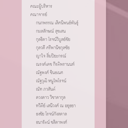
คณะผู้บริหาร
คณาจารย์
กนกพรรณ เลิศนิพนธ์พันธุ์
กมลลักษณ์ สุขเสน
กุลธิดา โรจน์วิบูลย์ชัย
กุลวดี ศรีพานิชกุลชัย
ญาใจ ลิ่มปิยะกรณ์
ณรงค์เดช กีรติพรานนท์
ณัฐพงศ์ ชินธเนศ
ณัฐวุฒิ หนูไพโรจน์
ณัท ภวสันต์
ดวงดาว วิชาดากุล
ทวิตีย์ เสนีวงศ์ ณ อยุธยา
ธงชัย โรจน์กังสดาล
ธนารัตน์ ชลิดาพงศ์