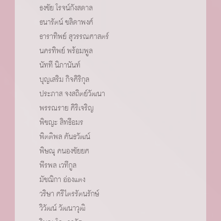
ธงชัย โรจน์กังสดาล
ธนารัตน์ ชลิดาพงศ์
ธาราทิพย์ สุวรรณศาสตร์
นครทิพย์ พร้อมพูล
นัทที นิภานันท์
บุญเสริม กิจศิริกุล
ประภาส จงสถิตย์วัฒนา
พรรณราย ศิริเจริญ
พิชญะ สิทธีอมร
พิตติพล คันธวัฒน์
พิษณุ คนองชัยยศ
พีรพล เวทีกูล
มัชฌิกา อ่องแตง
วริษา ศรีไตรรัตนรักษ์
วิวัฒน์ วัฒนาวุฒิ