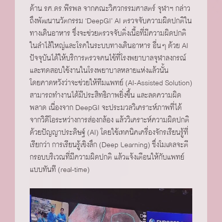
ด้าน รศ.ดร.พีรพล จากคณะวิศวกรรมศาสตร์ จุฬาฯ กล่าว
ถึงพัฒนานวัตกรรม ‘DeepGI’ AI ตรวจจับความผิดปกติใน
ทางเดินอาหาร ซึ่งจะช่วยตรวจจับติ่งเนื้อที่มีความผิดปกติ
ในลำไส้ใหญ่และโรคในระบบทางเดินอาหาร อื่นๆ ด้วย AI
ปัจจุบันได้ให้บริการตรวจคนไข้ที่โรงพยาบาลจุฬาลงกรณ์
และทดสอบใช้งานในโรงพยาบาลหลายแห่งแล้วนั้น
โดยคาดหวังว่าจะช่วยให้ทีมแพทย์ (AI-Assisted Solution)
สามารถทำงานได้มีประสิทธิภาพยิ่งขึ้น และลดความผิด
พลาด เนื่องจาก DeepGI จะประมวลวิเคราะห์ภาพที่ได้
จากวิดีโอระหว่างการส่องกล้อง แล้ววิเคราะห์ความผิดปกติ
ด้วยปัญญาประดิษฐ์ (AI) โดยใช้เทคนิคเครื่องจักรเรียนรู้ที่
เรียกว่า การเรียนรู้เชิงลึก (Deep Learning) ซึ่งโมเดลจะตี
กรอบบริเวณที่มีความผิดปกติ แล้วแจ้งเตือนให้กับแพทย์
แบบทันที (real-time)