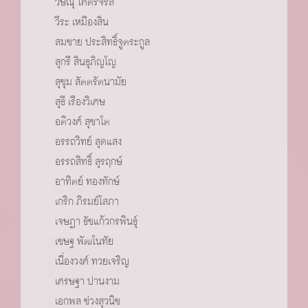
วิษณุ โคตรจรัส
วีระ เหมืองสิน
สมชาย ประสิทธิ์จูตระกูล
สุกรี สินธุภิญโญ
สุขุม สัตตรัตนามัย
สุธี เรืองวิเศษ
อติวงศ์ สุชาโต
อรรถวิทย์ สุดแสง
อรรถสิทธิ์ สุรฤกษ์
อาทิตย์ ทองทักษ์
เกริก ภิรมย์โสภา
เจษฏา ธัชแก้วกรพินธ์ุ
เชษฐ พัฒโนทัย
เนื่องวงศ์ ทวยเจริญ
เศรษฐา ปานงาม
เอกพล ช่วงสุวนิช