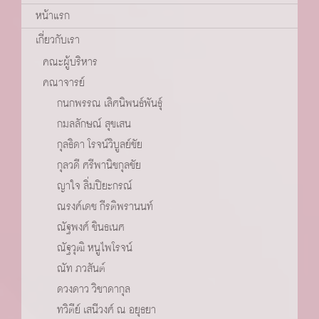
หน้าแรก
เกี่ยวกับเรา
คณะผู้บริหาร
คณาจารย์
กนกพรรณ เลิศนิพนธ์พันธุ์
กมลลักษณ์ สุขเสน
กุลธิดา โรจน์วิบูลย์ชัย
กุลวดี ศรีพานิชกุลชัย
ญาใจ ลิ่มปิยะกรณ์
ณรงค์เดช กีรติพรานนท์
ณัฐพงศ์ ชินธเนศ
ณัฐวุฒิ หนูไพโรจน์
ณัท ภวสันต์
ดวงดาว วิชาดากุล
ทวิตีย์ เสนีวงศ์ ณ อยุธยา