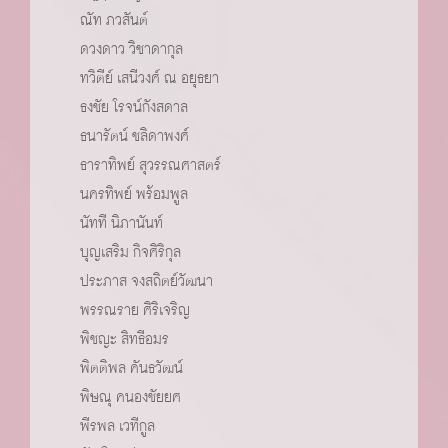
ณัท ภวสันต์
ดวงดาว วิชาดากุล
ทวิตีย์ เสนีวงศ์ ณ อยุธยา
ธงชัย โรจน์กังสดาล
ธนารัตน์ ชลิดาพงศ์
ธาราทิพย์ สุวรรณศาสตร์
นครทิพย์ พร้อมพูล
นัทที นิภานันท์
บุญเสริม กิจศิริกุล
ประภาส จงสถิตย์วัฒนา
พรรณราย ศิริเจริญ
พิชญะ สิทธีอมร
พิตติพล คันธวัฒน์
พิษณุ คนองชัยยศ
พีรพล เวทีกูล