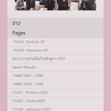
ข่าว
Pages
-TCAS1: Portfolio CP
-TCAS3: Admission CP
MOU ความร่วมมือกับหลักสูตร CEDT
Search Results
TABEE 2561 – 2563
TABEE 2564 – 2569
TCAS1 : Portfolio CEDT
TCAS2 : Quota CEDT
TCAS3 : Admission CEDT