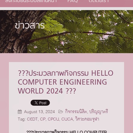
ลงทะเบียนระบบสแกนหน้า
FAQ
ติดต่อเรา
ข่าวสาร
???ประมวลภาพกิจกรรม HELLO
COMPUTER ENGINEERING
WORLD 2024 ???
August 13, 2024
กิจกรรมนิสิต
,
ปริญญาตรี
Tag:
CEDT
,
CP
,
CPCU
,
CUCA
,
วิศวะคอมจุฬา
???ประมวลภาพกิจกรรม HELLO COMPUTER