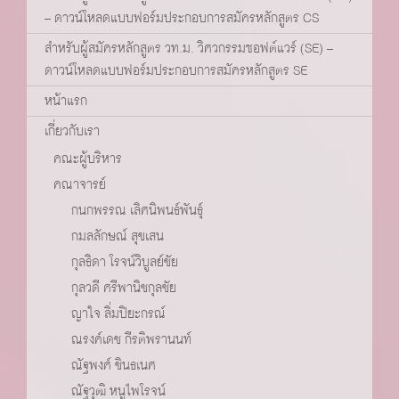
– ดาวน์โหลดแบบฟอร์มประกอบการสมัครหลักสูตร CS
สำหรับผู้สมัครหลักสูตร วท.ม. วิศวกรรมซอฟต์แวร์ (SE) –
ดาวน์โหลดแบบฟอร์มประกอบการสมัครหลักสูตร SE
หน้าแรก
เกี่ยวกับเรา
คณะผู้บริหาร
คณาจารย์
กนกพรรณ เลิศนิพนธ์พันธุ์
กมลลักษณ์ สุขเสน
กุลธิดา โรจน์วิบูลย์ชัย
กุลวดี ศรีพานิชกุลชัย
ญาใจ ลิ่มปิยะกรณ์
ณรงค์เดช กีรติพรานนท์
ณัฐพงศ์ ชินธเนศ
ณัฐวุฒิ หนูไพโรจน์