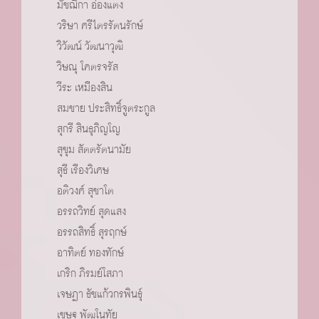
มัชฌิกา อ่องแตง
วริษา ศรีไตรรัตนรักษ์
วิวัฒน์ วัฒนาวุฒิ
วิษณุ โคตรจรัส
วีระ เหมืองสิน
สมชาย ประสิทธิ์จูตระกูล
สุกรี สินธุภิญโญ
สุขุม สัตตรัตนามัย
สุธี เรืองวิเศษ
อติวงศ์ สุชาโต
อรรถวิทย์ สุดแสง
อรรถสิทธิ์ สุรฤกษ์
อาทิตย์ ทองทักษ์
เกริก ภิรมย์โสภา
เจษฏา ธัชแก้วกรพินธ์ุ
เชษฐ พัฒโนทัย