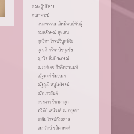
คณะผู้บริหาร
คณาจารย์
กนกพรรณ เลิศนิพนธ์พันธุ์
กมลลักษณ์ สุขเสน
กุลธิดา โรจน์วิบูลย์ชัย
กุลวดี ศรีพานิชกุลชัย
ญาใจ ลิ่มปิยะกรณ์
ณรงค์เดช กีรติพรานนท์
ณัฐพงศ์ ชินธเนศ
ณัฐวุฒิ หนูไพโรจน์
ณัท ภวสันต์
ดวงดาว วิชาดากุล
ทวิตีย์ เสนีวงศ์ ณ อยุธยา
ธงชัย โรจน์กังสดาล
ธนารัตน์ ชลิดาพงศ์