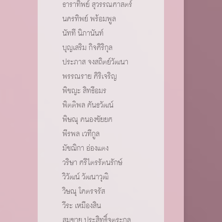
ธาราทิพย์ สุวรรณศาสตร์
นครทิพย์ พร้อมพูล
นัทที นิภานันท์
บุญเสริม กิจศิริกุล
ประภาส จงสถิตย์วัฒนา
พรรณราย ศิริเจริญ
พิชญะ สิทธีอมร
พิตติพล คันธวัฒน์
พิษณุ คนองชัยยศ
พีรพล เวทีกูล
มัชฌิกา อ่องแตง
วริษา ศรีไตรรัตนรักษ์
วิวัฒน์ วัฒนาวุฒิ
วิษณุ โคตรจรัส
วีระ เหมืองสิน
สมชาย ประสิทธิ์จูตระกูล