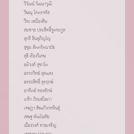
วิวัฒน์ วัฒนาวุฒิ
วิษณุ โคตรจรัส
วีระ เหมืองสิน
สมชาย ประสิทธิ์จูตระกูล
สุกรี สินธุภิญโญ
สุขุม สัตตรัตนามัย
สุธี เรืองวิเศษ
อติวงศ์ สุชาโต
อรรถวิทย์ สุดแสง
อรรถสิทธิ์ สุรฤกษ์
อาทิตย์ ทองทักษ์
เกริก ภิรมย์โสภา
เจษฏา ธัชแก้วกรพินธ์ุ
เชษฐ พัฒโนทัย
เนื่องวงศ์ ทวยเจริญ
เศรษฐา ปานงาม