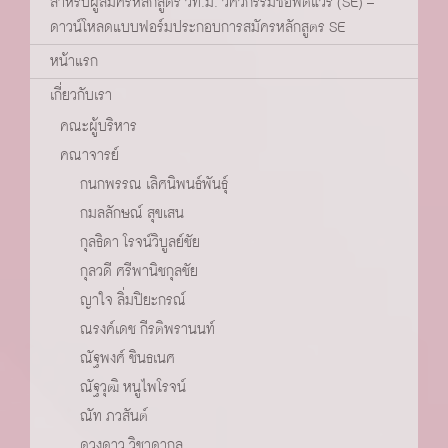
สำหรับผู้สมัครหลักสูตร วท.ม. วิศวกรรมซอฟต์แวร์ (SE) –
ดาวน์โหลดแบบฟอร์มประกอบการสมัครหลักสูตร SE
หน้าแรก
เกี่ยวกับเรา
คณะผู้บริหาร
คณาจารย์
กนกพรรณ เลิศนิพนธ์พันธุ์
กมลลักษณ์ สุขเสน
กุลธิดา โรจน์วิบูลย์ชัย
กุลวดี ศรีพานิชกุลชัย
ญาใจ ลิ่มปิยะกรณ์
ณรงค์เดช กีรติพรานนท์
ณัฐพงศ์ ชินธเนศ
ณัฐวุฒิ หนูไพโรจน์
ณัท ภวสันต์
ดวงดาว วิชาดากุล