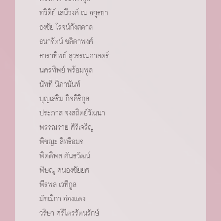
ทวิตีย์ เสนีวงศ์ ณ อยุธยา
ธงชัย โรจน์กังสดาล
ธนารัตน์ ชลิดาพงศ์
ธาราทิพย์ สุวรรณศาสตร์
นครทิพย์ พร้อมพูล
นัทที นิภานันท์
บุญเสริม กิจศิริกุล
ประภาส จงสถิตย์วัฒนา
พรรณราย ศิริเจริญ
พิชญะ สิทธีอมร
พิตติพล คันธวัฒน์
พิษณุ คนองชัยยศ
พีรพล เวทีกูล
มัชฌิกา อ่องแตง
วริษา ศรีไตรรัตนรักษ์