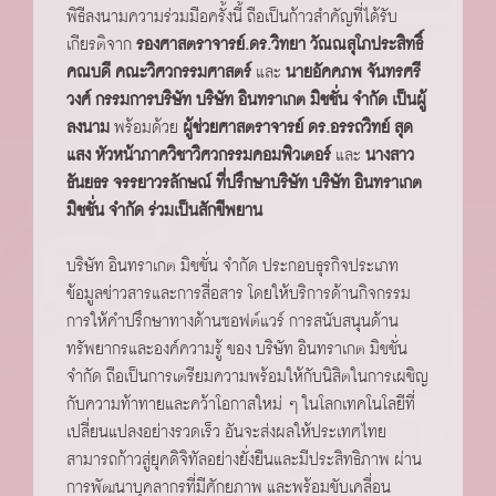
พิธีลงนามความร่วมมือครั้งนี้ ถือเป็นก้าวสำคัญที่ได้รับ
เกียรติจาก
รองศาสตราจารย์.ดร.วิทยา วัณณสุโภประสิทธิ์
คณบดี คณะวิศวกรรมศาสตร์
และ
นายอัคคภพ จันทรศรี
วงศ์ กรรมการบริษัท บริษัท อินทราเกต มิชชั่น จำกัด เป็นผู้
ลงนาม
พร้อมด้วย
ผู้ช่วยศาสตราจารย์ ดร.อรรถวิทย์ สุด
แสง หัวหน้าภาควิชาวิศวกรรมคอมพิวเตอร์
และ
นางสาว
ธันยธร จรรยาวรลักษณ์ ที่ปรึกษาบริษัท บริษัท อินทราเกต
มิชชั่น จำกัด ร่วมเป็นสักขีพยาน
บริษัท อินทราเกต มิชชั่น จำกัด ประกอบธุรกิจประเภท
ข้อมูลข่าวสารและการสื่อสาร โดยให้บริการด้านกิจกรรม
การให้คำปรึกษาทางด้านซอฟต์แวร์ การสนับสนุนด้าน
ทรัพยากรและองค์ความรู้ ของ บริษัท อินทราเกต มิชชั่น
จำกัด ถือเป็นการเตรียมความพร้อมให้กับนิสิตในการเผชิญ
กับความท้าทายและคว้าโอกาสใหม่ ๆ ในโลกเทคโนโลยีที่
เปลี่ยนแปลงอย่างรวดเร็ว อันจะส่งผลให้ประเทศไทย
สามารถก้าวสู่ยุคดิจิทัลอย่างยั่งยืนและมีประสิทธิภาพ ผ่าน
การพัฒนาบุคลากรที่มีศักยภาพ และพร้อมขับเคลื่อน