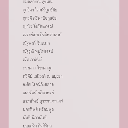
กมลลักษณ์ สุขเสน
กุลธิดา โรจน์วิบูลย์ชัย
กุลวดี ศรีพานิชกุลชัย
ญาใจ ลิ่มปิยะกรณ์
ณรงค์เดช กีรติพรานนท์
ณัฐพงศ์ ชินธเนศ
ณัฐวุฒิ หนูไพโรจน์
ณัท ภวสันต์
ดวงดาว วิชาดากุล
ทวิตีย์ เสนีวงศ์ ณ อยุธยา
ธงชัย โรจน์กังสดาล
ธนารัตน์ ชลิดาพงศ์
ธาราทิพย์ สุวรรณศาสตร์
นครทิพย์ พร้อมพูล
นัทที นิภานันท์
บุญเสริม กิจศิริกุล