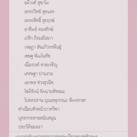
อติวงศ์ สุชาโต
อรรถวิทย์ สุดแสง
อรรถสิทธิ์ สุรฤกษ์
อาทิตย์ ทองทักษ์
เกริก ภิรมย์โสภา
เจษฏา ธัชแก้วกรพินธ์ุ
เชษฐ พัฒโนทัย
เนื่องวงศ์ ทวยเจริญ
เศรษฐา ปานงาม
เอกพล ช่วงสุวนิช
โชติรัตน์ รัตนามหัทธนะ
โปรดปราน บุณยพุกกณะ พิตรสาธร
ทำเนียบหัวหน้าภาควิชา
บุคลากรสายสนับสนุน
ประวัติของเรา
แบบฟอร์มตรวจสอบการลงทะเบียนของหลักสูตร