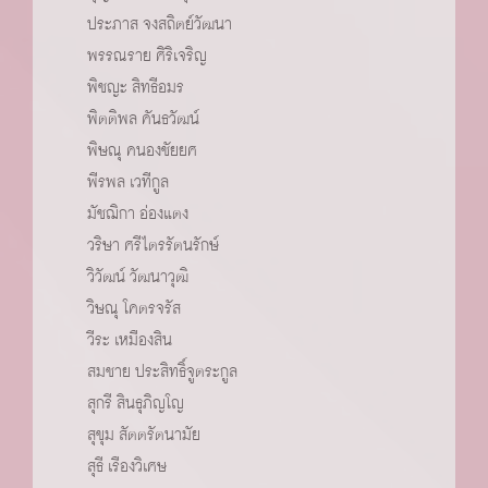
ประภาส จงสถิตย์วัฒนา
พรรณราย ศิริเจริญ
พิชญะ สิทธีอมร
พิตติพล คันธวัฒน์
พิษณุ คนองชัยยศ
พีรพล เวทีกูล
มัชฌิกา อ่องแตง
วริษา ศรีไตรรัตนรักษ์
วิวัฒน์ วัฒนาวุฒิ
วิษณุ โคตรจรัส
วีระ เหมืองสิน
สมชาย ประสิทธิ์จูตระกูล
สุกรี สินธุภิญโญ
สุขุม สัตตรัตนามัย
สุธี เรืองวิเศษ