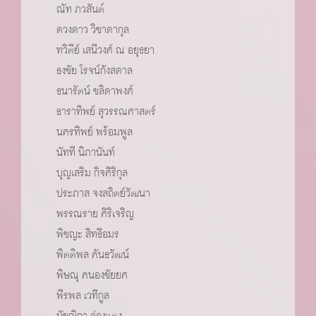
ณัท ภวสันต์
ดวงดาว วิชาดากุล
ทวิตีย์ เสนีวงศ์ ณ อยุธยา
ธงชัย โรจน์กังสดาล
ธนารัตน์ ชลิดาพงศ์
ธาราทิพย์ สุวรรณศาสตร์
นครทิพย์ พร้อมพูล
นัทที นิภานันท์
บุญเสริม กิจศิริกุล
ประภาส จงสถิตย์วัฒนา
พรรณราย ศิริเจริญ
พิชญะ สิทธีอมร
พิตติพล คันธวัฒน์
พิษณุ คนองชัยยศ
พีรพล เวทีกูล
มัชฌิกา อ่องแตง