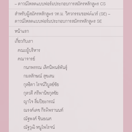
– ดาวน์โหลดแบบฟอร์มประกอบการสมัครหลักสูตร CS
สำหรับผู้สมัครหลักสูตร วท.ม. วิศวกรรมซอฟต์แวร์ (SE) –
ดาวน์โหลดแบบฟอร์มประกอบการสมัครหลักสูตร SE
หน้าแรก
เกี่ยวกับเรา
คณะผู้บริหาร
คณาจารย์
กนกพรรณ เลิศนิพนธ์พันธุ์
กมลลักษณ์ สุขเสน
กุลธิดา โรจน์วิบูลย์ชัย
กุลวดี ศรีพานิชกุลชัย
ญาใจ ลิ่มปิยะกรณ์
ณรงค์เดช กีรติพรานนท์
ณัฐพงศ์ ชินธเนศ
ณัฐวุฒิ หนูไพโรจน์