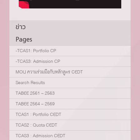
ข่าว
Pages
-TCAS1: Portfolio CP
-TCAS3: Admission CP
MOU ความร่วมมือกับหลักสูตร CEDT
Search Results
TABEE 2561 – 2563
TABEE 2564 – 2569
TCAS1 : Portfolio CEDT
TCAS2 : Quota CEDT
TCAS3 : Admission CEDT