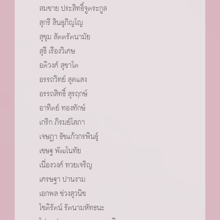
สมชาย ประสิทธิ์จูตระกูล
สุกรี สินธุภิญโญ
สุขุม สัตตรัตนามัย
สุธี เรืองวิเศษ
อติวงศ์ สุชาโต
อรรถวิทย์ สุดแสง
อรรถสิทธิ์ สุรฤกษ์
อาทิตย์ ทองทักษ์
เกริก ภิรมย์โสภา
เจษฏา ธัชแก้วกรพินธ์ุ
เชษฐ พัฒโนทัย
เนื่องวงศ์ ทวยเจริญ
เศรษฐา ปานงาม
เอกพล ช่วงสุวนิช
โชติรัตน์ รัตนามหัทธนะ