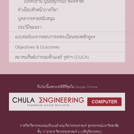
โปรดปราน บุณยพุกกณะ พิตรสาธร
ทำเนียบหัวหน้าภาควิชา
บุคลากรสายสนับสนุน
ประวัติของเรา
แบบฟอร์มตรวจสอบการลงทะเบียนของหลักสูตร
Objectives & Outcomes
สมาคมศิษย์เก่าคอมพิวเตอร์ จุฬาฯ (CUCA)
เว็บไซต์นี้แสดงผลได้ดีที่สุดใน
Google Chrome
ภาควิชาวิศวกรรมคอมพิวเตอร์ คณะวิศวกรรมศาสตร์ จุฬาลงกรณ์มหาวิทยาลัย
ชั้น 17 อาคาร วิศวกรรมศาสตร์ 4 (เจริญวิศวกรรม)