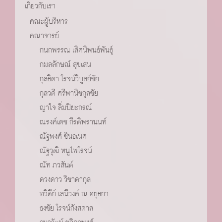
เกี่ยวกับเรา
คณะผู้บริหาร
คณาจารย์
กนกพรรณ เลิศนิพนธ์พันธุ์
กมลลักษณ์ สุขเสน
กุลธิดา โรจน์วิบูลย์ชัย
กุลวดี ศรีพานิชกุลชัย
ญาใจ ลิ่มปิยะกรณ์
ณรงค์เดช กีรติพรานนท์
ณัฐพงศ์ ชินธเนศ
ณัฐวุฒิ หนูไพโรจน์
ณัท ภวสันต์
ดวงดาว วิชาดากุล
ทวิตีย์ เสนีวงศ์ ณ อยุธยา
ธงชัย โรจน์กังสดาล