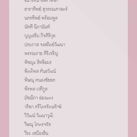
ธนารัตน์ ชลิดาพงศ์
ธาราทิพย์ สุวรรณศาสตร์
นครทิพย์ พร้อมพูล
นัทที นิภานันท์
บุญเสริม กิจศิริกุล
ประภาส จงสถิตย์วัฒนา
พรรณราย ศิริเจริญ
พิชญะ สิทธีอมร
พิตติพล คันธวัฒน์
พิษณุ คนองชัยยศ
พีรพล เวทีกูล
มัชฌิกา อ่องแตง
วริษา ศรีไตรรัตนรักษ์
วิวัฒน์ วัฒนาวุฒิ
วิษณุ โคตรจรัส
วีระ เหมืองสิน