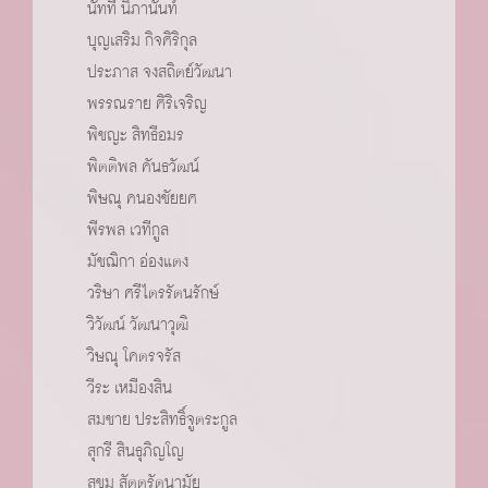
นัทที นิภานันท์
บุญเสริม กิจศิริกุล
ประภาส จงสถิตย์วัฒนา
พรรณราย ศิริเจริญ
พิชญะ สิทธีอมร
พิตติพล คันธวัฒน์
พิษณุ คนองชัยยศ
พีรพล เวทีกูล
มัชฌิกา อ่องแตง
วริษา ศรีไตรรัตนรักษ์
วิวัฒน์ วัฒนาวุฒิ
วิษณุ โคตรจรัส
วีระ เหมืองสิน
สมชาย ประสิทธิ์จูตระกูล
สุกรี สินธุภิญโญ
สุขุม สัตตรัตนามัย