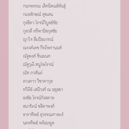
กนกพรรณ เลิศนิพนธ์พันธุ์
กมลลักษณ์ สุขเสน
กุลธิดา โรจน์วิบูลย์ชัย
กุลวดี ศรีพานิชกุลชัย
ญาใจ ลิ่มปิยะกรณ์
ณรงค์เดช กีรติพรานนท์
ณัฐพงศ์ ชินธเนศ
ณัฐวุฒิ หนูไพโรจน์
ณัท ภวสันต์
ดวงดาว วิชาดากุล
ทวิตีย์ เสนีวงศ์ ณ อยุธยา
ธงชัย โรจน์กังสดาล
ธนารัตน์ ชลิดาพงศ์
ธาราทิพย์ สุวรรณศาสตร์
นครทิพย์ พร้อมพูล