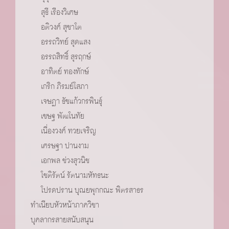
สุธี เรืองวิเศษ
อติวงศ์ สุชาโต
อรรถวิทย์ สุดแสง
อรรถสิทธิ์ สุรฤกษ์
อาทิตย์ ทองทักษ์
เกริก ภิรมย์โสภา
เจษฏา ธัชแก้วกรพินธ์ุ
เชษฐ พัฒโนทัย
เนื่องวงศ์ ทวยเจริญ
เศรษฐา ปานงาม
เอกพล ช่วงสุวนิช
โชติรัตน์ รัตนามหัทธนะ
โปรดปราน บุณยพุกกณะ พิตรสาธร
ทำเนียบหัวหน้าภาควิชา
บุคลากรสายสนับสนุน