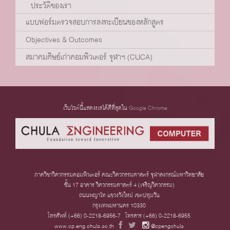
ประวัติของเรา
แบบฟอร์มตรวจสอบการลงทะเบียนของหลักสูตร
Objectives & Outcomes
สมาคมศิษย์เก่าคอมพิวเตอร์ จุฬาฯ (CUCA)
เว็บไซต์นี้แสดงผลได้ดีที่สุดใน
Google Chrome
ภาควิชาวิศวกรรมคอมพิวเตอร์ คณะวิศวกรรมศาสตร์ จุฬาลงกรณ์มหาวิทยาลัย
ชั้น 17 อาคาร วิศวกรรมศาสตร์ 4 (เจริญวิศวกรรม)
ถนนพญาไท แขวงวังใหม่ เขตปทุมวัน
กรุงเทพมหานคร 10330
โทรศัพท์ (+66) 0-2218-6956-7 โทรสาร (+66) 0-2218-6955
www.cp.eng.chula.ac.th
@cpengchula