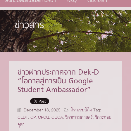
ลงทะเบียนระบบสแกนหน้า
FAQ
ติดต่อเรา
ข่าวสาร
ข่าวฝากประกาศจาก Dek-D
“โอกาสสู่การเป็น Google
Student Ambassador”
December 18, 2025
กิจกรรมนิสิต
Tag:
CEDT
,
CP
,
CPCU
,
CUCA
,
วิศวกรรมศาสตร์
,
วิศวะคอม
จุฬา